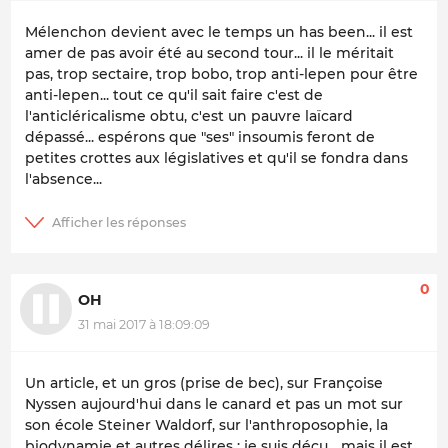
Mélenchon devient avec le temps un has been... il est
amer de pas avoir été au second tour... il le méritait
pas, trop sectaire, trop bobo, trop anti-lepen pour être
anti-lepen... tout ce qu'il sait faire c'est de
l'anticléricalisme obtu, c'est un pauvre laïcard
dépassé... espérons que "ses" insoumis feront de
petites crottes aux législatives et qu'il se fondra dans
l'absence...
0
OH
31 mai 2017 à 18:09:09
Un article, et un gros (prise de bec), sur Françoise
Nyssen aujourd'hui dans le canard et pas un mot sur
son école Steiner Waldorf, sur l'anthroposophie, la
biodynamie et autres délires ; je suis déçu... mais il est