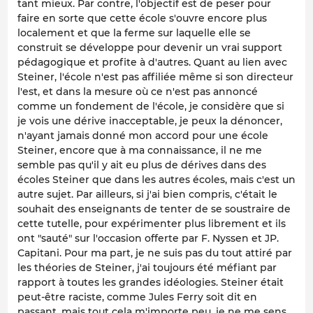
tant mieux. Par contre, l'objectif est de peser pour
faire en sorte que cette école s'ouvre encore plus
localement et que la ferme sur laquelle elle se
construit se développe pour devenir un vrai support
pédagogique et profite à d'autres. Quant au lien avec
Steiner, l'école n'est pas affiliée même si son directeur
l'est, et dans la mesure où ce n'est pas annoncé
comme un fondement de l'école, je considère que si
je vois une dérive inacceptable, je peux la dénoncer,
n'ayant jamais donné mon accord pour une école
Steiner, encore que à ma connaissance, il ne me
semble pas qu'il y ait eu plus de dérives dans des
écoles Steiner que dans les autres écoles, mais c'est un
autre sujet. Par ailleurs, si j'ai bien compris, c'était le
souhait des enseignants de tenter de se soustraire de
cette tutelle, pour expérimenter plus librement et ils
ont "sauté" sur l'occasion offerte par F. Nyssen et JP.
Capitani. Pour ma part, je ne suis pas du tout attiré par
les théories de Steiner, j'ai toujours été méfiant par
rapport à toutes les grandes idéologies. Steiner était
peut-être raciste, comme Jules Ferry soit dit en
passant, mais tout cela m'importe peu, je ne me sens