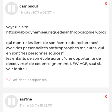
0
cambsoul
19 juillet 2017 à 08:57:14
voyez le site
https://labiodynamieaurisquedelanthroposophie.wordpre
qui montre les liens de son
"centre de recherches
"
avec des personnalités anthroposophes majeures, qui
en sont "
les personnes sources"
les enfants de son école auront "
une opportunité de
découverte"
de cet enseignement NEW AGE, sauf si...
voir le site !
0
ars?ne
31 mai 2017 à 19:23:00