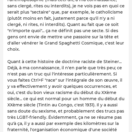
sans clergé, rites ou interdits), je ne vois pas en quoi ce
serait plus "sectaire" que, par exemple, le catholicisme
(plutôt moins en fait, justement parce qu'il n'y a ni
clergé, ni rites, ni interdits). Quant au fait que ce soit
"n'importe quoi"... ça ne définit pas une secte. Si des
gens ont envie de mettre une passoire sur la tête et
d'aller vénérer le Grand Spaghetti Cosmique, c'est leur
choix.
Quant à cette histoire de doctrine raciste de Steiner...
Déjà, à ma connaissance, il n'en parle que très peu; ce
n'est pas un truc qui l'intéresse particulièrement. Si
vous faites Ctrl+F "race" sur l'intégrale de son œuvre, il
y va effectivement y avoir quelques occurrences, et
oui, c'est du bon vieux racisme du début du XXème
siècle... ce qui est normal pour un homme du début du
XXème siècle (Tintin au Congo, c'est 1931). Il y a aussi
sans doute du sexisme, et probablement des trucs pas
très LGBT-friendly. Évidemment, ça ne se résume pas
qu'à ça, il y a aussi par exemple des kilomètres sur la
fraternité, l'organisation économique d'une société