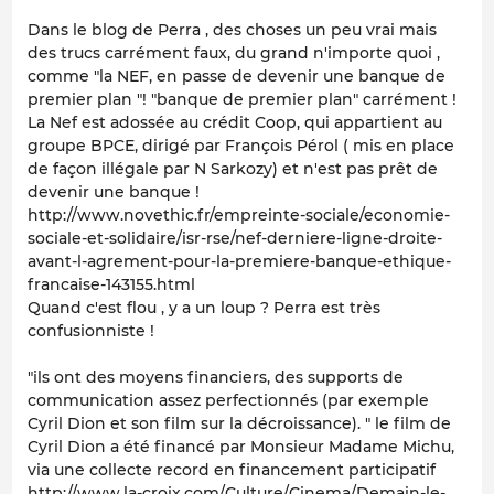
Dans le blog de Perra , des choses un peu vrai mais
des trucs carrément faux, du grand n'importe quoi ,
comme "la NEF, en passe de devenir une banque de
premier plan "! "banque de premier plan" carrément !
La Nef est adossée au crédit Coop, qui appartient au
groupe BPCE, dirigé par François Pérol ( mis en place
de façon illégale par N Sarkozy) et n'est pas prêt de
devenir une banque !
http://www.novethic.fr/empreinte-sociale/economie-
sociale-et-solidaire/isr-rse/nef-derniere-ligne-droite-
avant-l-agrement-pour-la-premiere-banque-ethique-
francaise-143155.html
Quand c'est flou , y a un loup ? Perra est très
confusionniste !
"ils ont des moyens financiers, des supports de
communication assez perfectionnés (par exemple
Cyril Dion et son film sur la décroissance). " le film de
Cyril Dion a été financé par Monsieur Madame Michu,
via une collecte record en financement participatif
http://www.la-croix.com/Culture/Cinema/Demain-le-