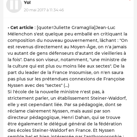
Yo!
20 mai 2017 à 11:34:46
- Cet article
: [quote=Juliette Gramaglia]Jean-Luc
Mélenchon s'est quelque peu emballé en critiquant la
composition du nouveau gouvernement, lâchant : "On
est revenus directement au Moyen-Âge, on n'a jamais
vu autant de gens défenseurs d'autant de vieilleries à
la fois". Dans son viseur, notamment, "une ministre de
la culture qui est plus ou moins liée aux sectes". De la
part du leader de la France Insoumise, on n'en saura
pas plus sur les prétendues connexions de Françoise
Nyssen avec des "sectes" (...)
Si l'école de la nouvelle ministre n'est pas, à
strictement parler, un établissement Steiner-Waldorf,
elle y est cependant liée. Par sa pédagogie, dont se
réclame clairement Nyssen, mais aussi par son
directeur pédagogique, Henri Dahan, qui se trouve
être également le délégué général de la fédération
des écoles Steiner-Waldorf en France. Et Nyssen
semble bel et bien intéressée par l'anthroposophie :