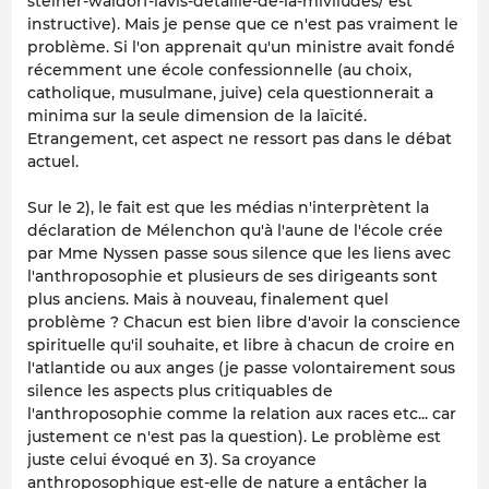
steiner-waldorf-lavis-detaille-de-la-miviludes/ est
instructive). Mais je pense que ce n'est pas vraiment le
problème. Si l'on apprenait qu'un ministre avait fondé
récemment une école confessionnelle (au choix,
catholique, musulmane, juive) cela questionnerait a
minima sur la seule dimension de la laïcité.
Etrangement, cet aspect ne ressort pas dans le débat
actuel.
Sur le 2), le fait est que les médias n'interprètent la
déclaration de Mélenchon qu'à l'aune de l'école crée
par Mme Nyssen passe sous silence que les liens avec
l'anthroposophie et plusieurs de ses dirigeants sont
plus anciens. Mais à nouveau, finalement quel
problème ? Chacun est bien libre d'avoir la conscience
spirituelle qu'il souhaite, et libre à chacun de croire en
l'atlantide ou aux anges (je passe volontairement sous
silence les aspects plus critiquables de
l'anthroposophie comme la relation aux races etc... car
justement ce n'est pas la question). Le problème est
juste celui évoqué en 3). Sa croyance
anthroposophique est-elle de nature a entâcher la