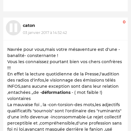
0
caton
03 janvier 2017 à 14:52:42
Navrée pour vous,mais votre mésaventure est d'une -
banalité- consternante !
Vous les connaissez pourtant bien vos chers confrères
!!!
En effet la lecture quotidienne de la Presse,l'audition
des radios d'infos,le visionnage des émissions télés
INFOS,sans aucune exception sont dans leur relation
,entachées ,,de -
déformations
- ( mot faible !)
volontaires
La mauvaise foi , la -con-torsion-des mots,les adjectifs
qualificatifs "sournois" sont l'ordinaire des "ruminants"
d'une info devenue -inconsommable-Le rejet collectif
perceptible et ,compréhensible,d'une profession sans
foi ni loi.avançant masquée derrière le fanion ,usé