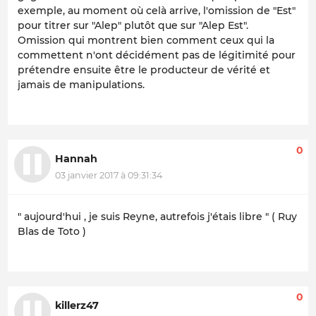
exemple, au moment où celà arrive, l'omission de "Est"
pour titrer sur "Alep" plutôt que sur "Alep Est".
Omission qui montrent bien comment ceux qui la
commettent n'ont décidément pas de légitimité pour
prétendre ensuite être le producteur de vérité et
jamais de manipulations.
0
Hannah
03 janvier 2017 à 09:31:34
" aujourd'hui , je suis Reyne, autrefois j'étais libre " ( Ruy
Blas de Toto )
0
killerz47