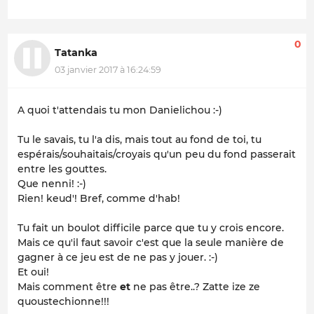
0
Tatanka
03 janvier 2017 à 16:24:59
A quoi t'attendais tu mon Danielichou :-)
Tu le savais, tu l'a dis, mais tout au fond de toi, tu
espérais/souhaitais/croyais qu'un peu du fond passerait
entre les gouttes.
Que nenni! :-)
Rien! keud'! Bref, comme d'hab!
Tu fait un boulot difficile parce que tu y crois encore.
Mais ce qu'il faut savoir c'est que la seule manière de
gagner à ce jeu est de ne pas y jouer. :-)
Et oui!
Mais comment être
et
ne pas être..? Zatte ize ze
quoustechionne!!!