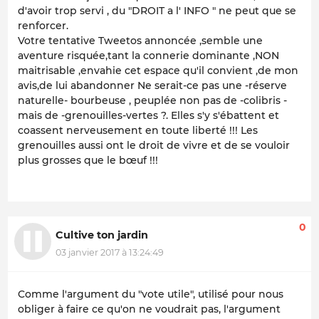
d'avoir trop servi , du "DROIT a l' INFO " ne peut que se
renforcer.
Votre tentative Tweetos annoncée ,semble une
aventure risquée,tant la connerie dominante ,NON
maitrisable ,envahie cet espace qu'il convient ,de mon
avis,de lui abandonner Ne serait-ce pas une -réserve
naturelle- bourbeuse , peuplée non pas de -colibris -
mais de -grenouilles-vertes ?. Elles s'y s'ébattent et
coassent nerveusement en toute liberté !!! Les
grenouilles aussi ont le droit de vivre et de se vouloir
plus grosses que le bœuf !!!
0
Cultive ton jardin
03 janvier 2017 à 13:24:49
Comme l'argument du "vote utile", utilisé pour nous
obliger à faire ce qu'on ne voudrait pas, l'argument