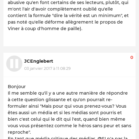
abusive qu'en font certains de ses lecteurs, plutôt, qui
m'ont l'air d'avoir complètement oublié qu'elle
contient la formule "dire la vérité est un minimum", et
pas noté qu'elle déforme allègrement le propos de
Viner à coup d'homme de paille).
0
JCEnglebert
03 janvier 2017 à 11:08:29
Bonjour
Il me semble qu'il y a une autre manière de répondre
à cette question glissante et qu'on pourrait re-
formuler ainsi "Mais pour qui vous prenez-vous? Vous
êtes aussi un média et si les médias sont pourris et
bien c'est celui qui le dit qui l'est, quand bien même
vous vous présentez comme le héros sans peur et sans
reproche".
En tant que média critique des médias, @SI n'a pas la