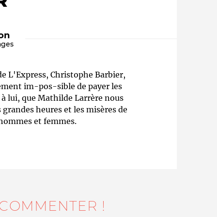
R
ion
ages
e L'Express, Christophe Barbier,
ement im-pos-sible de payer les
 lui, que Mathilde Larrère nous
s grandes heures et les misères de
Qui sommes-nous ?
e hommes et femmes.
 COMMENTER !