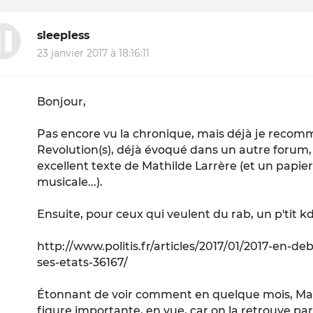
sleepless
23 janvier 2017 à 18:16:11
Bonjour,
Pas encore vu la chronique, mais déjà je recomma
Revolution(s)
, déjà évoqué dans un autre forum,
excellent texte de Mathilde Larrère (et un papier 
musicale...).
Ensuite, pour ceux qui veulent du rab, un p'tit kd
http://www.politis.fr/articles/2017/01/2017-en-d
ses-etats-36167/
Étonnant de voir comment en quelque mois, Mat
figure importante,
en vue
, car on la retrouve pa