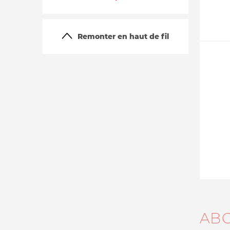
Remonter en haut de fil
La vie du site
AB