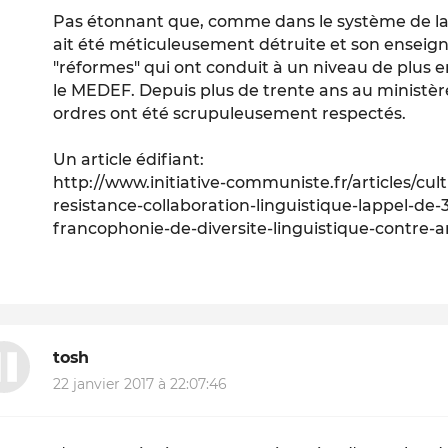
Pas étonnant que, comme dans le système de la 
ait été méticuleusement détruite et son enseig
"réformes" qui ont conduit à un niveau de plus en
le MEDEF. Depuis plus de trente ans au ministère
ordres ont été scrupuleusement respectés.
Un article édifiant:
http://www.initiative-communiste.fr/articles/cul
resistance-collaboration-linguistique-lappel-de
francophonie-de-diversite-linguistique-contre-a
tosh
22 janvier 2017 à 22:07:46