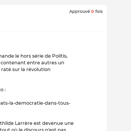
Approuvé
0
fois
nde le hors série de Politis,
 contenant entre autres un
raté sur la révolution
o :
ebats-la-democratie-dans-tous-
hilde Larrère est devenue une
rtout où le discours n'est pas