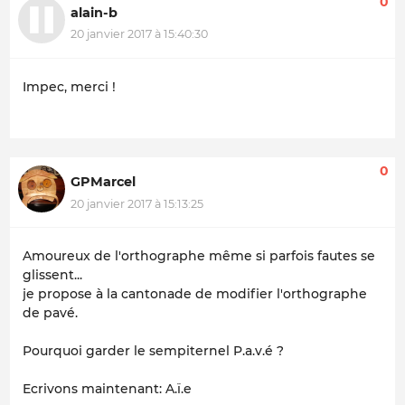
0
alain-b
20 janvier 2017 à 15:40:30
Impec, merci !
0
GPMarcel
20 janvier 2017 à 15:13:25
Amoureux de l'orthographe même si parfois fautes se
glissent...
je propose à la cantonade de modifier l'orthographe
de pavé.
Pourquoi garder le sempiternel P.a.v.é ?
Ecrivons maintenant: A.ï.e