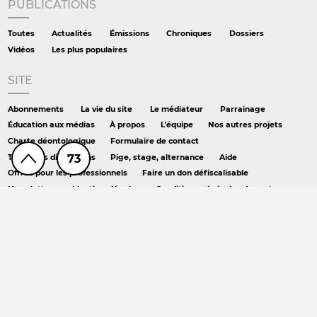
PUBLICATIONS
Toutes
Actualités
Émissions
Chroniques
Dossiers
Vidéos
Les plus populaires
SITE
Abonnements
La vie du site
Le médiateur
Parrainage
Éducation aux médias
À propos
L'équipe
Nos autres projets
Charte déontologique
Formulaire de contact
73
Toutes les discussions
Pige, stage, alternance
Aide
Offres pour les professionnels
Faire un don défiscalisable
Newsletters
Mentions légales
Conditions générales de vente
Crédits
RSS
Podcast
AILLEURS
Hors série
DS chez Libé