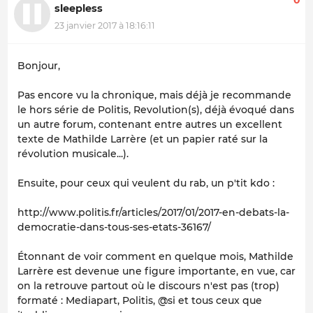
0
sleepless
23 janvier 2017 à 18:16:11
Bonjour,
Pas encore vu la chronique, mais déjà je recommande
le hors série de Politis,
Revolution(s)
, déjà évoqué dans
un autre forum, contenant entre autres un excellent
texte de Mathilde Larrère (et un papier raté sur la
révolution musicale...).
Ensuite, pour ceux qui veulent du rab, un p'tit kdo :
http://www.politis.fr/articles/2017/01/2017-en-debats-la-
democratie-dans-tous-ses-etats-36167/
Étonnant de voir comment en quelque mois, Mathilde
Larrère est devenue une figure importante,
en vue
, car
on la retrouve partout où le discours n'est pas (trop)
formaté : Mediapart, Politis, @si et tous ceux que