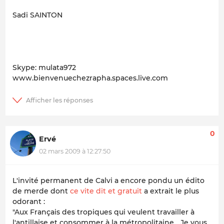
Sadi SAINTON
Skype: mulata972
www.bienvenuechezrapha.spaces.live.com
0
Ervé
02 mars 2009 à 12:27:50
L'invité permanent de Calvi a encore pondu un édito
de merde dont
ce vite dit et gratuit
a extrait le plus
odorant :
"Aux Français des tropiques qui veulent travailler à
l'antillaise et consommer à la métropolitaine...
Je vous