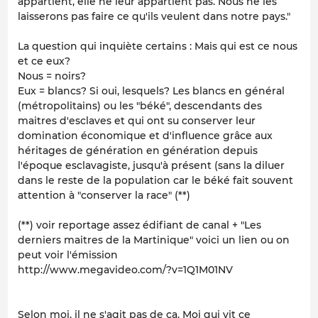
appartient, elle ne leur appartient pas. Nous ne les
laisserons pas faire ce qu'ils veulent dans notre pays."
La question qui inquiète certains : Mais qui est ce nous
et ce eux?
Nous = noirs?
Eux = blancs? Si oui, lesquels? Les blancs en général
(métropolitains) ou les "béké", descendants des
maitres d'esclaves et qui ont su conserver leur
domination économique et d'influence grâce aux
héritages de génération en génération depuis
l'époque esclavagiste, jusqu'à présent (sans la diluer
dans le reste de la population car le béké fait souvent
attention à "conserver la race" (**)
(**) voir reportage assez édifiant de canal + "Les
derniers maitres de la Martinique" voici un lien ou on
peut voir l'émission
http://www.megavideo.com/?v=1Q1M01NV
Selon moi, il ne s'agit pas de ça. Moi qui vit ce