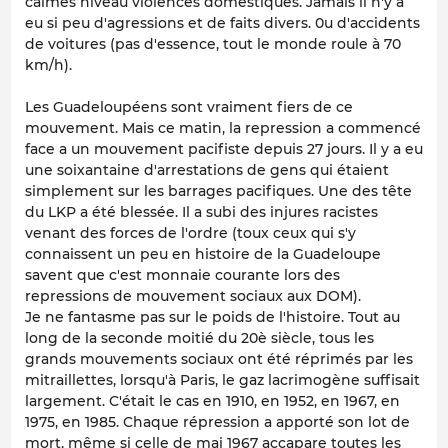
calmes niveau violences domestiques. Jamais il n'y a
eu si peu d'agressions et de faits divers. 0u d'accidents
de voitures (pas d'essence, tout le monde roule à 70
km/h).
Les Guadeloupéens sont vraiment fiers de ce
mouvement. Mais ce matin, la repression a commencé
face a un mouvement pacifiste depuis 27 jours. Il y a eu
une soixantaine d'arrestations de gens qui étaient
simplement sur les barrages pacifiques. Une des tête
du LKP a été blessée. Il a subi des injures racistes
venant des forces de l'ordre (toux ceux qui s'y
connaissent un peu en histoire de la Guadeloupe
savent que c'est monnaie courante lors des
repressions de mouvement sociaux aux DOM).
Je ne fantasme pas sur le poids de l'histoire. Tout au
long de la seconde moitié du 20è siècle, tous les
grands mouvements sociaux ont été réprimés par les
mitraillettes, lorsqu'à Paris, le gaz lacrimogène suffisait
largement. C'était le cas en 1910, en 1952, en 1967, en
1975, en 1985. Chaque répression a apporté son lot de
mort, même si celle de mai 1967 accapare toutes les