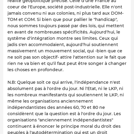
réalité géopolitique précise. Celle d'une France au
coeur de l'Europe, société post-industrielle. Elle n'ont
jamais convenu ni aux colonies, ni plus tard aux DOM-
TOM et COM. Si bien que pour pallier le "handicap",
nous sommes toujours passé par des lois, qui mettent
en avant de nombreuses spécificités. Aujourd'hui, le
systême d'intégration montre ses limites. Ceux qui
jadis s'en accommodaient, aujourd'hui soutiennent
massivement un mouvement social, qui -bien que ce
ne soit pas son objectif- attire l'attention sur le fait que
rien ne va bien et qu'il faut peut être songer à changer
les choses en profondeur.
N.B: Quelque soit ce qui arrive, l'indépendance n'est
absolument pas à l'ordre du jour. Ni l'Etat, ni le LKP, ni
les nombreux manifestants qui soutiennent le LKP, ni
même les organisations anciennement
indépendantistes des années 60, 70 et 80 ne
considèrent que la question est à l'ordre du jour. Les
organisations "anciennement indépendantistes"
continuent à énoncer le principe moral du droit des
peuples à l'autodétermination qui est un droit