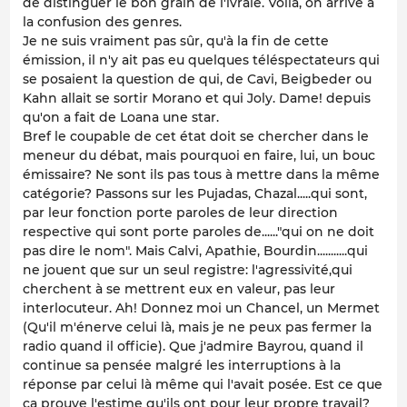
de distinguer le bon grain de l'ivraie. Voilà, on arrive à
la confusion des genres.
Je ne suis vraiment pas sûr, qu'à la fin de cette
émission, il n'y ait pas eu quelques téléspectateurs qui
se posaient la question de qui, de Cavi, Beigbeder ou
Kahn allait se sortir Morano et qui Joly. Dame! depuis
qu'on a fait de Loana une star.
Bref le coupable de cet état doit se chercher dans le
meneur du débat, mais pourquoi en faire, lui, un bouc
émissaire? Ne sont ils pas tous à mettre dans la même
catégorie? Passons sur les Pujadas, Chazal.....qui sont,
par leur fonction porte paroles de leur direction
respective qui sont porte paroles de......"qui on ne doit
pas dire le nom". Mais Calvi, Apathie, Bourdin...........qui
ne jouent que sur un seul registre: l'agressivité,qui
cherchent à se mettrent eux en valeur, pas leur
interlocuteur. Ah! Donnez moi un Chancel, un Mermet
(Qu'il m'énerve celui là, mais je ne peux pas fermer la
radio quand il officie). Que j'admire Bayrou, quand il
continue sa pensée malgré les interruptions à la
réponse par celui là même qui l'avait posée. Est ce que
ça prouve l'estime qu'ils ont pour leur propre travail?