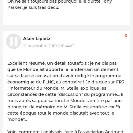
On ne sait toujours pas pourquoi elle quitte Tony
Parker, je suis tres decu.
0
Alain Lipietz
21 novembre 2010 à 18:44:01
Excellent résumé. Un détail toutefois : je ne dis pas
que Le Monde ait apporté le lendemain un démenti
sur sa fausse accusation d'avoir rédigé le programme
économique du FLNC, au contraire ! Je dis que sur FR3
l'informateur du Monde, M. Stella, explique les
circonstances de cette "discussion" du programme... 6
mois après sa publication. Le Monde s'en tire par une
pirouette : la mémoire de M. Stella est confuse car "à
cette époque tout le monde discutait avec tout le
monde"...
Voici comment j'analysais, face à l'association Acrimed,