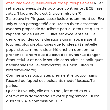
et-foutage-de-gueule-des-eurodeputes-ps-et-ee/
Pilier
retraites privées, dette publique contrainte , BCE naze
, etc... (Madame Joly est à la commission ?)
J'ai trouvé Mr Pingaud assez lucide notamment sur Eva
Joly et son passage télé etc... Mais suis en désaccord
avec ses propos de deuxième partie i.e tout ce qui suit
l'apparition de Duflot . Duflot est excellente et il la
dénigre sur des considérations qui m'apparaissent
louches, plus idéologiques que fondées. (Serait-elle
populiste, comme le sieur Mélenchon dont on ne
prononce le nom que du bout des lèvres? Le danger
étant celui-là et non le scrutin censitaire, les politiques
néolibérales de l'a- démocratique Union Europ.ou
l'extrême-droite)
Comme si des populistes prenaient le pouvoir sans
l'accord ou l'appui des puissants medef locaux...Tu
parles.
Quant à Eva Joly, elle est au poil, les medias eux
entravent la démocratie. Et votre programme lui est
quoi? où? A la commission U.E?