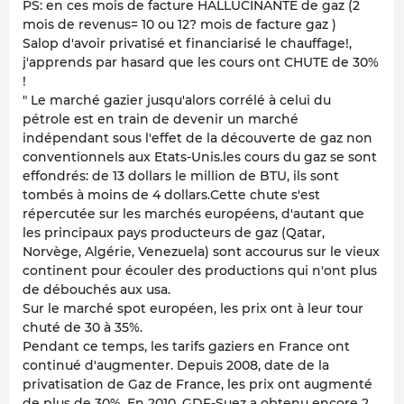
PS: en ces mois de facture HALLUCINANTE de gaz (2
mois de revenus= 10 ou 12? mois de facture gaz )
Salop d'avoir privatisé et financiarisé le chauffage!,
j'apprends par hasard que les cours ont CHUTE de 30%
!
" Le marché gazier jusqu'alors corrélé à celui du
pétrole est en train de devenir un marché
indépendant sous l'effet de la découverte de gaz non
conventionnels aux Etats-Unis.les cours du gaz se sont
effondrés: de 13 dollars le million de BTU, ils sont
tombés à moins de 4 dollars.Cette chute s'est
répercutée sur les marchés européens, d'autant que
les principaux pays producteurs de gaz (Qatar,
Norvège, Algérie, Venezuela) sont accourus sur le vieux
continent pour écouler des productions qui n'ont plus
de débouchés aux usa.
Sur le marché spot européen, les prix ont à leur tour
chuté de 30 à 35%.
Pendant ce temps, les tarifs gaziers en France ont
continué d'augmenter. Depuis 2008, date de la
privatisation de Gaz de France, les prix ont augmenté
de plus de 30%. En 2010, GDF-Suez a obtenu encore 2