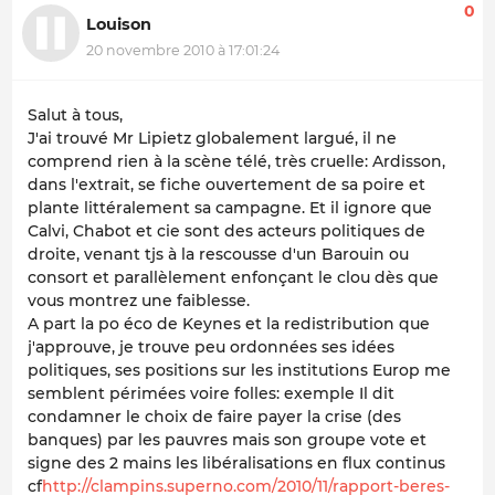
0
Louison
20 novembre 2010 à 17:01:24
Salut à tous,
J'ai trouvé Mr Lipietz globalement largué, il ne
comprend rien à la scène télé, très cruelle: Ardisson,
dans l'extrait, se fiche ouvertement de sa poire et
plante littéralement sa campagne. Et il ignore que
Calvi, Chabot et cie sont des acteurs politiques de
droite, venant tjs à la rescousse d'un Barouin ou
consort et parallèlement enfonçant le clou dès que
vous montrez une faiblesse.
A part la po éco de Keynes et la redistribution que
j'approuve, je trouve peu ordonnées ses idées
politiques, ses positions sur les institutions Europ me
semblent périmées voire folles: exemple Il dit
condamner le choix de faire payer la crise (des
banques) par les pauvres mais son groupe vote et
signe des 2 mains les libéralisations en flux continus
cf
http://clampins.superno.com/2010/11/rapport-beres-