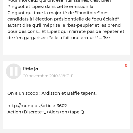
Pour moi ceux qui ont été nullissimes, c'est bien
Pinguot et Lipiez dans cette émission là !
Pinguot qui taxe la majorité de "l'auditoire" des
candidats à l'élection présidentielle de "peu éclairé"
autant dire qu'il méprise le "bas-peuple" et les prend
pour des cons... Et Lipiez qui n'arrête pas de répéter et
de s'en gargariser : "elle a fait une erreur !" ... Tsss
0
little jo
20 novembre 2010 à 19:21:11
On a un scoop : Ardisson et Baffie tapent.
http://monq.biz/article-3602-
Action+Discrete+_+Alors+on+tape.Q