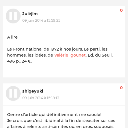
0
Juléjim
09 juin 2014 à 15:59:25
A lire
Le Front national de 1972 à nos jours. Le parti, les
hommes, les idées, de
Valérie Igounet
. Ed. du Seuil,
496 p., 24 €.
0
shigeyuki
09 juin 2014 à 15:18:13
Genre d'article qui définitivement me saoule!
Je crois que c'est
libidinal
à la fin de s'exciter sur ces
affaires à relents anti-sémites ou, en gros, supposés