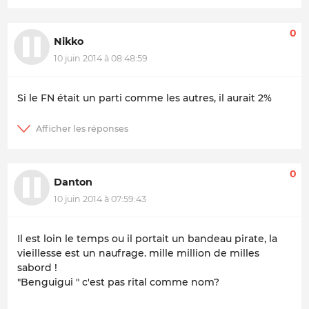
0
Nikko
10 juin 2014 à 08:48:59
Si le FN était un parti comme les autres, il aurait 2%
0
Danton
10 juin 2014 à 07:59:43
Il est loin le temps ou il portait un bandeau pirate, la
vieillesse est un naufrage. mille million de milles
sabord !
"Benguigui " c'est pas rital comme nom?