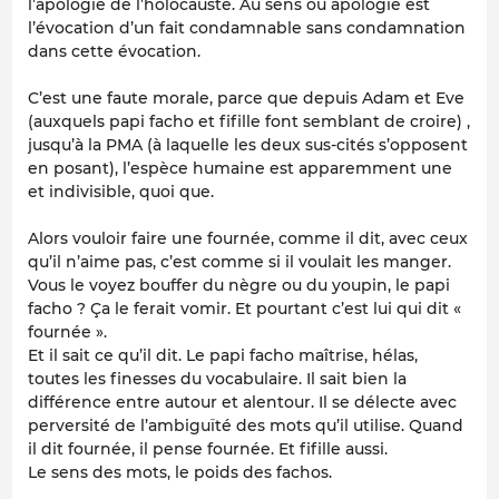
l’apologie de l’holocauste. Au sens où apologie est
l’évocation d’un fait condamnable sans condamnation
dans cette évocation.
C’est une faute morale, parce que depuis Adam et Eve
(auxquels papi facho et fifille font semblant de croire) ,
jusqu’à la PMA (à laquelle les deux sus-cités s’opposent
en posant), l’espèce humaine est apparemment une
et indivisible, quoi que.
Alors vouloir faire une fournée, comme il dit, avec ceux
qu’il n’aime pas, c’est comme si il voulait les manger.
Vous le voyez bouffer du nègre ou du youpin, le papi
facho ? Ça le ferait vomir. Et pourtant c’est lui qui dit «
fournée ».
Et il sait ce qu’il dit. Le papi facho maîtrise, hélas,
toutes les finesses du vocabulaire. Il sait bien la
différence entre autour et alentour. Il se délecte avec
perversité de l’ambiguïté des mots qu’il utilise. Quand
il dit fournée, il pense fournée. Et fifille aussi.
Le sens des mots, le poids des fachos.