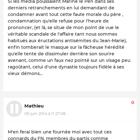
Si les média poussaient Marine le Pen dans ses
derniers retranchements en lui demandant de
condamner avant tout cette faute morale du père ,
condamnation qu'elle refuse pour l'heure de
prononcer, (et là, se situe de mon point de vue le
véritable scandale de l'affaire tant nous sommes
habitués aux éructations antisémites du Jean-Marie),
enfin tomberait le masque sur la fâcheuse hérédité
qu'elle tente de dissimuler derrière son sourire
avenant, comme un faux nez pointé sur un visage peu
ragoûtant, celui d'une dynastie toujours fidèle à ses
vieux démons...
0
Mathieu
09 juin 2014 à 11:27:08
M'en ferai bien une fournée moi avec tout ces
connards du FN, membres du partis comme