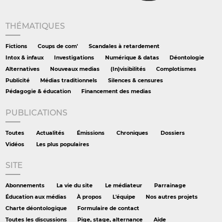
THÉMATIQUES
Fictions
Coups de com'
Scandales à retardement
Intox & infaux
Investigations
Numérique & datas
Déontologie
Alternatives
Nouveaux medias
(In)visibilités
Complotismes
Publicité
Médias traditionnels
Silences & censures
Pédagogie & éducation
Financement des medias
PUBLICATIONS
Toutes
Actualités
Émissions
Chroniques
Dossiers
Vidéos
Les plus populaires
SITE
Abonnements
La vie du site
Le médiateur
Parrainage
Éducation aux médias
À propos
L'équipe
Nos autres projets
Charte déontologique
Formulaire de contact
Toutes les discussions
Pige, stage, alternance
Aide