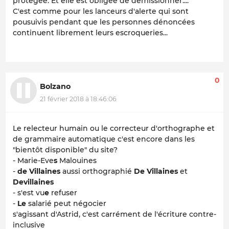
protégée. Et elle est obligée de démissionner....
C'est comme pour les lanceurs d'alerte qui sont
pousuivis pendant que les personnes dénoncées
continuent librement leurs escroqueries...
0
Bolzano
21 février 2018 à 18:46:06
Le relecteur humain ou le correcteur d'orthographe et
de grammaire automatique c'est encore dans les
"bientôt disponible" du site?
- Marie-Eve
s
Malouines
-
de Villaines
aussi orthographié
De Villaines
et
Devillaines
- s'est vu
e
refuser
-
Le
salarié peut négocier
s'agissant d'Astrid, c'est carrément de l'écriture contre-
inclusive