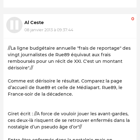
0
Al Ceste
08 janvier 2013 à 09:37:44
//La ligne budgétaire annuelle "frais de reportage" des
vingt journalistes de Rue89 équivaut aux frais
remboursés pour un récit de XXI. C'est un montant
dérisoire".//
Comme est dérisoire le résultat. Comparez la page
d’accueil de Rue89 et celle de Médiapart. Rue89, le
France-soir de la décadence.
Giret écrit : //A force de vouloir jouer les avant-gardes,
ces deux-là risquent de se retrouver enfermés dans la
nostalgie d’un pseudo âge d’or"//
Entre être enfermés dans la nostalgie mais en