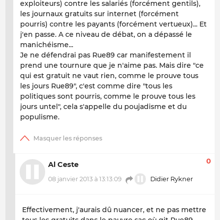
exploiteurs) contre les salariés (forcément gentils),
les journaux gratuits sur internet (forcément
pourris) contre les payants (forcément vertueux)... Et
j'en passe. A ce niveau de débat, on a dépassé le
manichéisme...
Je ne défendrai pas Rue89 car manifestement il
prend une tournure que je n'aime pas. Mais dire "ce
qui est gratuit ne vaut rien, comme le prouve tous
les jours Rue89", c'est comme dire "tous les
politiques sont pourris, comme le prouve tous les
jours untel", cela s'appelle du poujadisme et du
populisme.
0
Al Ceste
08 janvier 2013 à 13:13:09
Didier Rykner
Effectivement, j'aurais dû nuancer, et ne pas mettre
tous les gratuits dans le pauvre sac où git Rue89.