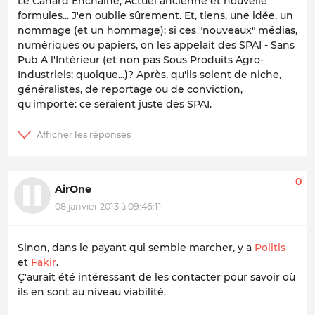
Le Canard Enchaîné, Actuel ancienne et nouvelle
formules... J'en oublie sûrement. Et, tiens, une idée, un
nommage (et un hommage): si ces "nouveaux" médias,
numériques ou papiers, on les appelait des SPAI - Sans
Pub A l'Intérieur (et non pas Sous Produits Agro-
Industriels; quoique...)? Après, qu'ils soient de niche,
généralistes, de reportage ou de conviction,
qu'importe: ce seraient juste des SPAI.
0
AirOne
08 janvier 2013 à 09:46:11
Sinon, dans le payant qui semble marcher, y a
Politis
et
Fakir
.
Ç'aurait été intéressant de les contacter pour savoir où
ils en sont au niveau viabilité.