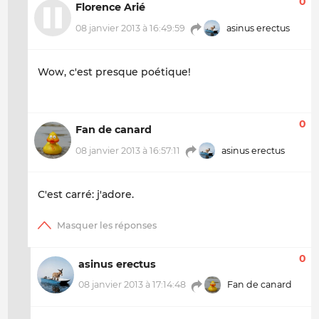
0
Florence Arié
08 janvier 2013 à 16:49:59
asinus erectus
Wow, c'est presque poétique!
0
Fan de canard
08 janvier 2013 à 16:57:11
asinus erectus
C'est carré: j'adore.
0
asinus erectus
08 janvier 2013 à 17:14:48
Fan de canard