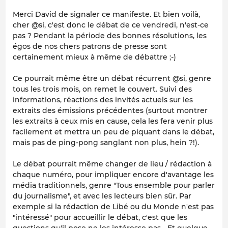
Merci David de signaler ce manifeste. Et bien voilà,
cher @si, c'est donc le débat de ce vendredi, n'est-ce
pas ? Pendant la période des bonnes résolutions, les
égos de nos chers patrons de presse sont
certainement mieux à même de débattre ;-)
Ce pourrait même être un débat récurrent @si, genre
tous les trois mois, on remet le couvert. Suivi des
informations, réactions des invités actuels sur les
extraits des émissions précédentes (surtout montrer
les extraits à ceux mis en cause, cela les fera venir plus
facilement et mettra un peu de piquant dans le débat,
mais pas de ping-pong sanglant non plus, hein ?!).
Le débat pourrait même changer de lieu / rédaction à
chaque numéro, pour impliquer encore d'avantage les
média traditionnels, genre "Tous ensemble pour parler
du journalisme", et avec les lecteurs bien sûr. Par
exemple si la rédaction de
Libé
ou du
Monde
n'est pas
"intéressé" pour accueillir le débat, c'est que les
questions qu'il pose ne les intéresse pas... Et quelque