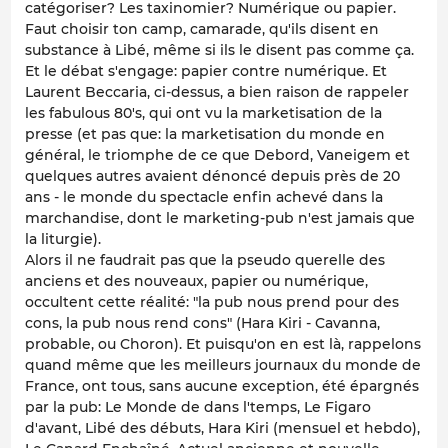
catégoriser? Les taxinomier? Numérique ou papier.
Faut choisir ton camp, camarade, qu'ils disent en
substance à Libé, même si ils le disent pas comme ça.
Et le débat s'engage: papier
contre
numérique. Et
Laurent Beccaria, ci-dessus, a bien raison de rappeler
les
fabulous 80's
, qui ont vu la marketisation de la
presse (et pas que: la marketisation du monde en
général, le triomphe de ce que Debord, Vaneigem et
quelques autres avaient dénoncé depuis près de 20
ans - le monde du spectacle enfin achevé dans la
marchandise, dont le marketing-pub n'est jamais que
la liturgie).
Alors il ne faudrait pas que la pseudo querelle des
anciens et des nouveaux, papier ou numérique,
occultent cette réalité: "la pub nous prend pour des
cons, la pub nous rend cons" (Hara Kiri - Cavanna,
probable, ou Choron). Et puisqu'on en est là, rappelons
quand même que les meilleurs journaux du monde de
France, ont tous, sans aucune exception, été épargnés
par la pub: Le Monde de dans l'temps, Le Figaro
d'avant, Libé des débuts, Hara Kiri (mensuel et hebdo),