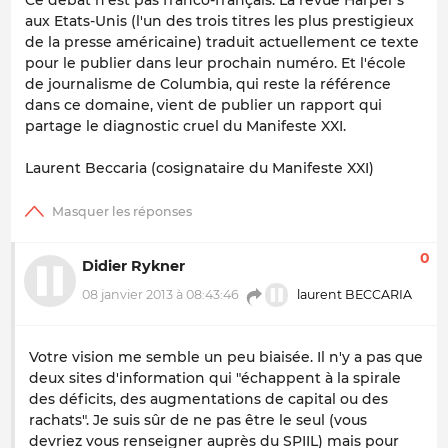
Ce débat n'est pas franco-français. La revue Harper's
aux Etats-Unis (l'un des trois titres les plus prestigieux
de la presse américaine) traduit actuellement ce texte
pour le publier dans leur prochain numéro. Et l'école
de journalisme de Columbia, qui reste la référence
dans ce domaine, vient de publier un rapport qui
partage le diagnostic cruel du Manifeste XXI.
Laurent Beccaria (cosignataire du Manifeste XXI)
0
Didier Rykner
08 janvier 2013 à 08:43:46
laurent BECCARIA
Votre vision me semble un peu biaisée. Il n'y a pas que
deux sites d'information qui "échappent à la spirale
des déficits, des augmentations de capital ou des
rachats". Je suis sûr de ne pas être le seul (vous
devriez vous renseigner auprès du SPIIL) mais pour