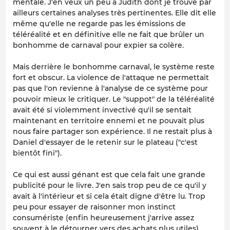
mentale. J'en veux un peu à Judith dont je trouve par
ailleurs certaines analyses très pertinentes. Elle dit elle
même qu'elle ne regarde pas les émissions de
téléréalité et en définitive elle ne fait que brûler un
bonhomme de carnaval pour expier sa colère.
Mais derrière le bonhomme carnaval, le système reste
fort et obscur. La violence de l'attaque ne permettait
pas que l'on revienne à l'analyse de ce système pour
pouvoir mieux le critiquer. Le "suppot" de la téléréalité
avait été si violemment invectivé qu'il se sentait
maintenant en territoire ennemi et ne pouvait plus
nous faire partager son expérience. Il ne restait plus à
Daniel d'essayer de le retenir sur le plateau ("c'est
bientôt fini").
Ce qui est aussi génant est que cela fait une grande
publicité pour le livre. J'en sais trop peu de ce qu'il y
avait à l'intérieur et si cela était digne d'être lu. Trop
peu pour essayer de raisonner mon instinct
consumériste (enfin heureusement j'arrive assez
souvent à le détourner vers des achats plus utiles).