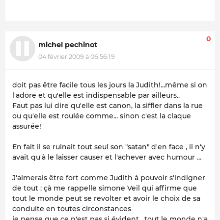
0
michel pechinot
04 février 2009 à 06:56:19
doit pas être facile tous les jours la Judith!...même si on
l'adore et qu'elle est indispensable par ailleurs..
Faut pas lui dire qu'elle est canon, la siffler dans la rue
ou qu'elle est roulée comme... sinon c'est la claque
assurée!
En fait il se ruinait tout seul son "satan" d'en face , il n'y
avait qu'à le laisser causer et l'achever avec humour ...
J'aimerais être fort comme Judith à pouvoir s'indigner
de tout ; çà me rappelle simone Veil qui affirme que
tout le monde peut se revolter et avoir le choix de sa
conduite en toutes circonstances
je pense que ce n'est pas si évident , tout le monde n'a