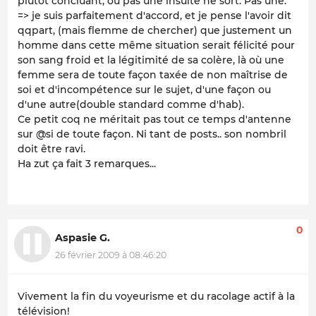
plutôt concluant, où pas une insulte ne sort. Pas une."
=> je suis parfaitement d'accord, et je pense l'avoir dit
qqpart, (mais flemme de chercher) que justement un
homme dans cette même situation serait félicité pour
son sang froid et la légitimité de sa colère, là où une
femme sera de toute façon taxée de non maîtrise de
soi et d'incompétence sur le sujet, d'une façon ou
d'une autre(double standard comme d'hab).
Ce petit coq ne méritait pas tout ce temps d'antenne
sur @si de toute façon. Ni tant de posts.. son nombril
doit être ravi.
Ha zut ça fait 3 remarques...
0
Aspasie G.
26 février 2009 à 08:46:20
Vivement la fin du voyeurisme et du racolage actif à la
télévision!