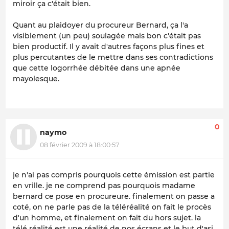
miroir ça c'était bien.
Quant au plaidoyer du procureur Bernard, ça l'a
visiblement (un peu) soulagée mais bon c'était pas
bien productif. Il y avait d'autres façons plus fines et
plus percutantes de le mettre dans ses contradictions
que cette logorrhée débitée dans une apnée
mayolesque.
0
naymo
08 février 2009 à 18:00:57
je n'ai pas compris pourquois cette émission est partie
en vrille. je ne comprend pas pourquois madame
bernard ce pose en procureure. finalement on passe a
coté, on ne parle pas de la téléréalité on fait le procès
d'un homme, et finalement on fait du hors sujet. la
télé réalité est une réalité de nos écrans et le but d'asi