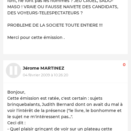
font, ne font pas les hommes ? JEU CRUEL, SADO-
MASO ! VRAIE OU FAUSSE NAIVETE DES CANDIDATS,
DES VOYEURS-TELESPECTATEURS ?
PROBLEME DE LA SOCIETE TOUTE ENTIERE !!!
Merci pour cette émission .
0
Jérome MARTINEZ
04 février 2009 à 10:26:20
Bonjour,
Cette émission est ratée, c'est certain : sujets
brinquebalants, Judith Bernard dont on avait du mal à
voir l'intérêt de la présence ("le livre, le bonhomme et
le sujet ne m'intéressent pas...".
Ceci dit :
- Quel plaisir grinçant de voir sur un plateau cette