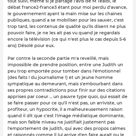
tout suivi, même si je partage l'avis de M Tealdi, le
débat france2-france3 étant pour moi perdu d'avance,
le gouvernement ayant la main mise sur les chaines
publiques, quand a se mobiliser pour les sauver, c'est
trop tard, les contenus de qualité qu'ils disent ne plus
pouvoir faire, je ne les ait pas vu quand je regardais
encore la télévision (ce qui n'est plus le cas depuis 5-6
ans) Désolé pour eux.
Par contre la seconde partie m'a reveillé, mais
impossible de prendre position, entre une Judith un
peu trop emportée pour tomber dans l'émotionnel
(des faits ! du journalisme !) et un jeune homme
sympatique au demeurant, mais s'embourbant dans
ses propres contradictions pour finir sur des citations
apprises par coeur ... un pauvre type quoi, qui essait de
se faire passer pour ce qu'il n'est pas, un arriviste, un
profiteur, un hypocrite, il a malheureusement raison
quand il dit que c'est l'image médiatique dominante,
mais son faible niveau ne justifiait justement pas
l'emportement de judith, qui avec des propos calmes
et raisonnés comme il lui arrive d'en faire aurait pu le