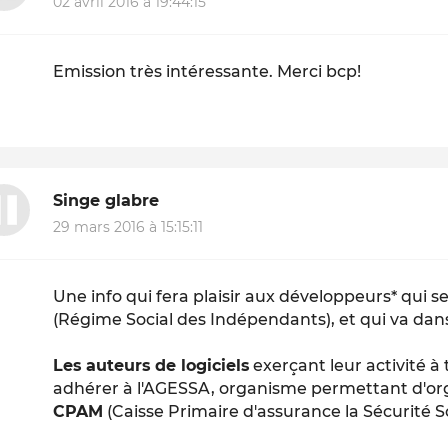
02 avril 2016 à 19:44:15
Emission très intéressante. Merci bcp!
Singe glabre
29 mars 2016 à 15:15:11
Une info qui fera plaisir aux développeurs* qui ser
(Régime Social des Indépendants), et qui va dans 
Les auteurs de logiciels
exerçant leur activité à
adhérer à l'AGESSA, organisme permettant d'org
CPAM
(Caisse Primaire d'assurance la Sécurité Soc