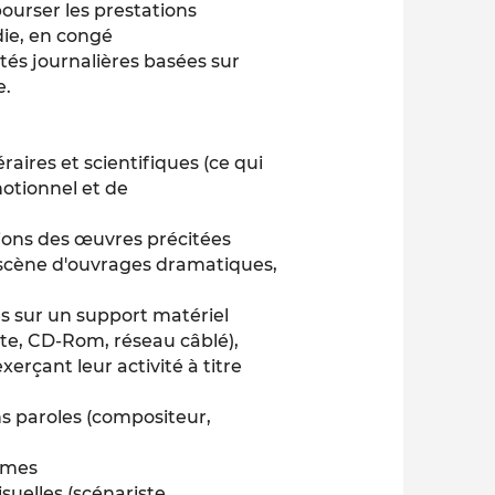
mbourser les prestations
die, en congé
tés journalières basées sur
e.
éraires et scientifiques (ce qui
motionnel et de
tions des œuvres précitées
 scène d'ouvrages dramatiques,
s sur un support matériel
ette, CD-Rom, réseau câblé),
xerçant leur activité à titre
s paroles (compositeur,
imes
uelles (scénariste,