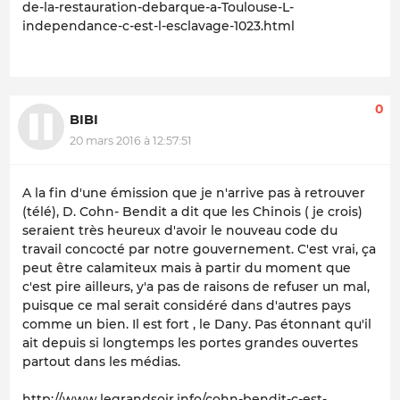
de-la-restauration-debarque-a-Toulouse-L-
independance-c-est-l-esclavage-1023.html
0
BIBI
20 mars 2016 à 12:57:51
A la fin d'une émission que je n'arrive pas à retrouver
(télé), D. Cohn- Bendit a dit que les Chinois ( je crois)
seraient très heureux d'avoir le nouveau code du
travail concocté par notre gouvernement. C'est vrai, ça
peut être calamiteux mais à partir du moment que
c'est pire ailleurs, y'a pas de raisons de refuser un mal,
puisque ce mal serait considéré dans d'autres pays
comme un bien. Il est fort , le Dany. Pas étonnant qu'il
ait depuis si longtemps les portes grandes ouvertes
partout dans les médias.
http://www.legrandsoir.info/cohn-bendit-c-est-