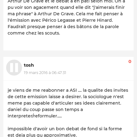
Arthur De Grave et le débat a en pâti selon moi. On a
pu voir son agacement quand elle dit "j'aimerais finir
ma phrase" à Arthur De Grave. Cela me fait penser à
l'émission avec Périco Legasse et Pierre Hinard.
Faudrait presque penser à des bâtons de la parole
comme chez les scouts.
0
tosh
19 mars 2016 à 06:47:31
je viens de me reabonner a ASI .... la qualite des invites
de cette emission laisse a desirer. la sociologue n'est
meme pas capable d'articuler ses idees clairement.
daniel du coup passe son temps a
interpreter/reformuler.....
impossible d'avoir un bon debat de fond si la forme
est deja plus qu approximative.