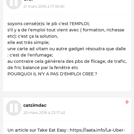
21 mars 2016 à 17:18:00
soyons censé(e)s: le pb c'est l'EMPLOI;
s'il y a de l'emploi tout vient avec ( formation, richesse
etc): c'est ça la solution,
elle est très simple;
une carte ad vitam ou autre gadget résoudra que dalle
: c'est de l'enfumage;
au contraire cela génèrera des pbs de flicage, de trafic,
de fric balancé par la fenêtre etc
POURQUOI IL N'Y A PAS D'EMPLOI CREE ?
0
catsimdac
20 mars 2016 à 23:17:42
Un article sur Take Eat Easy : https://iaata.info/Le-Uber-