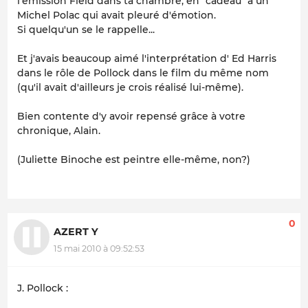
l'émission
Field dans ta chambre
, en "cadeau" à un
Michel Polac qui avait pleuré d'émotion.
Si quelqu'un se le rappelle...
Et j'avais beaucoup aimé l'interprétation d' Ed Harris
dans le rôle de Pollock dans le film du même nom
(qu'il avait d'ailleurs je crois réalisé lui-même).
Bien contente d'y avoir repensé grâce à votre
chronique, Alain.
(Juliette Binoche est peintre elle-même, non?)
0
AZERT Y
15 mai 2010 à 09:52:53
J. Pollock :