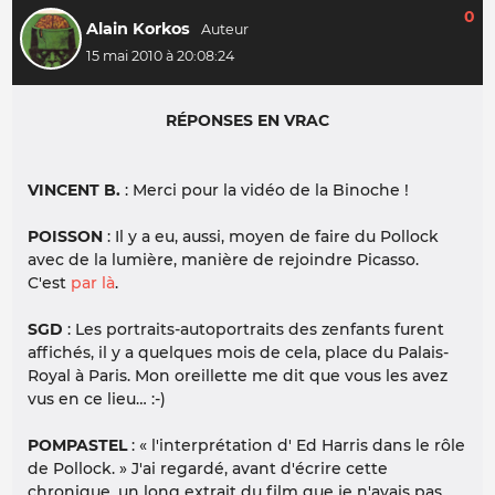
0
Alain Korkos
15 mai 2010 à 20:08:24
RÉPONSES EN VRAC
VINCENT B.
: Merci pour la vidéo de la Binoche !
POISSON
: Il y a eu, aussi, moyen de faire du Pollock
avec de la lumière, manière de rejoindre Picasso.
C'est
par là
.
SGD
: Les portraits-autoportraits des zenfants furent
affichés, il y a quelques mois de cela, place du Palais-
Royal à Paris. Mon oreillette me dit que vous les avez
vus en ce lieu… :-)
POMPASTEL
: « l'interprétation d' Ed Harris dans le rôle
de Pollock. » J'ai regardé, avant d'écrire cette
chronique, un long extrait du film que je n'avais pas