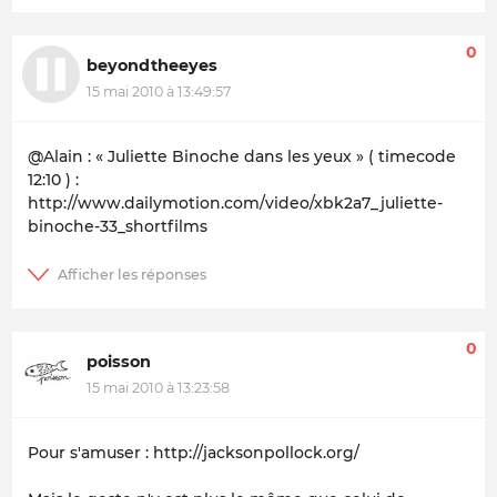
0
beyondtheeyes
15 mai 2010 à 13:49:57
@Alain : « Juliette Binoche dans les yeux » ( timecode
12:10 ) :
http://www.dailymotion.com/video/xbk2a7_juliette-
binoche-33_shortfilms
0
poisson
15 mai 2010 à 13:23:58
Pour s'amuser : http://jacksonpollock.org/