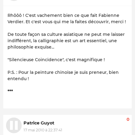
Rhôôô ! C'est vachement bien ce que fait Fabienne
Verdier. Et c'est vous qui me la faites découvrir, merci !
De toute façon sa culture asiatique ne peut me laisser
indifférent, la calligraphie est un art essentiel, une
philosophie exquise...
"Silencieuse Coïncidence", c'est magnifique !
P.S. : Pour la peinture chinoise je suis preneur, bien
entendu !
***
0
Patrice Guyot
17 mai 2010 à 22:37:41