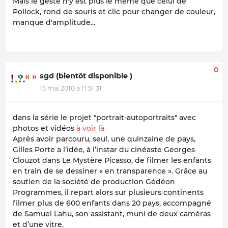
Mais le geste n'y est plus le même que celui de
Pollock, rond de souris et clic pour changer de couleur,
manque d'amplitude...
0
sgd (bientôt disponible )
15 mai 2010 à 11:51:31
dans la série le projet "portrait-autoportraits" avec
photos et vidéos
à voir là
Après avoir parcouru, seul, une quinzaine de pays,
Gilles Porte a l’idée, à l’instar du cinéaste Georges
Clouzot dans Le Mystère Picasso, de filmer les enfants
en train de se dessiner « en transparence ». Grâce au
soutien de la société de production Gédéon
Programmes, il repart alors sur plusieurs continents
filmer plus de 600 enfants dans 20 pays, accompagné
de Samuel Lahu, son assistant, muni de deux caméras
et d’une vitre.