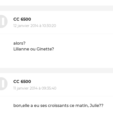
CC 6500
12 janvier 2014 à 10:30:20
alors?
Lilianne ou Ginette?
CC 6500
11 janvier 2014 à 09:35:40
bon,elle a eu ses croissants ce matin, Julie??