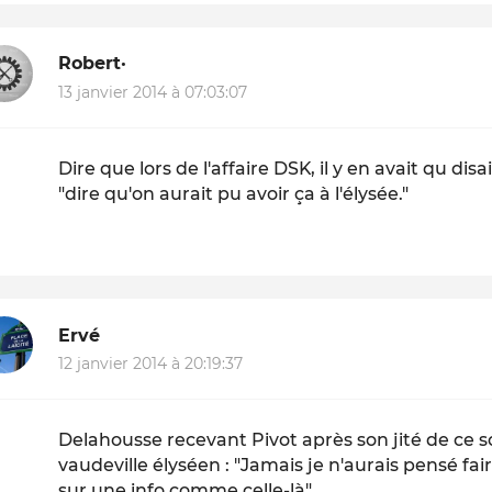
Robert·
13 janvier 2014 à 07:03:07
Dire que lors de l'affaire DSK, il y en avait qu disai
"dire qu'on aurait pu avoir ça à l'élysée."
Ervé
12 janvier 2014 à 20:19:37
Delahousse recevant Pivot après son jité de ce soi
vaudeville élyséen : "Jamais je n'aurais pensé fa
sur une info comme celle-là".