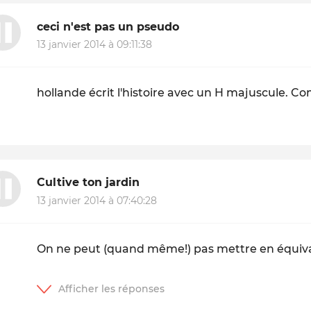
ceci n'est pas un pseudo
13 janvier 2014 à 09:11:38
hollande écrit l'histoire avec un H majuscule. C
Cultive ton jardin
13 janvier 2014 à 07:40:28
On ne peut (quand même!) pas mettre en équivale