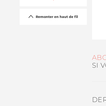
Remonter en haut de fil
La vie du site
AB
SI 
DE