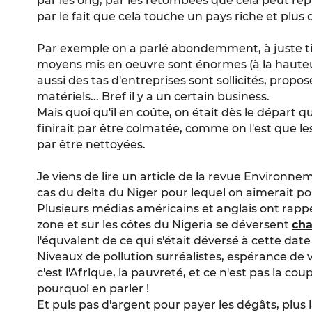
par les ong, par les retombées que cela peut re
par le fait que cela touche un pays riche et plu
Par exemple on a parlé abondemment, à juste tit
moyens mis en oeuvre sont énormes (à la hauteu
aussi des tas d'entreprises sont sollicités, propo
matériels... Bref il y a un certain business.
Mais quoi qu'il en coûte, on était dès le départ q
finirait par être colmatée, comme on l'est que le
par être nettoyées.
Je viens de lire un article de la revue Environne
cas du delta du Niger pour lequel on aimerait po
Plusieurs médias américains et anglais ont rapp
zone et sur les côtes du Nigeria se déversent
cha
l'équvalent de ce qui s'était déversé à cette dat
Niveaux de pollution surréalistes, espérance de vi
c'est l'Afrique, la pauvreté, et ce n'est pas la c
pourquoi en parler !
Et puis pas d'argent pour payer les dégâts, plus 