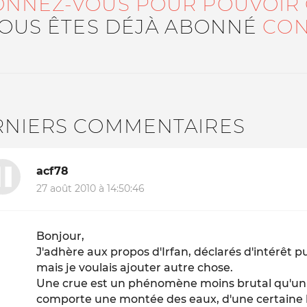
ONNEZ-VOUS POUR POUVOIR
VOUS ÊTES DÉJÀ ABONNÉ
CON
RNIERS COMMENTAIRES
acf78
27 août 2010 à 14:50:46
Bonjour,
J'adhère aux propos d'Irfan, déclarés d'intérêt pub
mais je voulais ajouter autre chose.
Une crue est un phénomène moins brutal qu'un s
comporte une montée des eaux, d'une certaine l