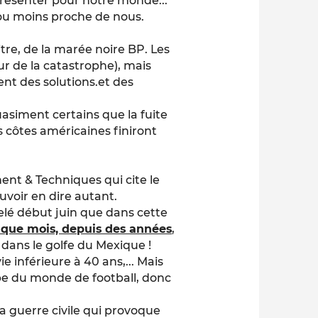
présenter pour notre monde...
s ou moins proche de nous.
re, de la marée noire BP. Les
r de la catastrophe), mais
sent des solutions.et des
uasiment certains que la fuite
s côtes américaines finiront
ment & Techniques qui cite le
uvoir en dire autant.
elé début juin que dans cette
que mois, depuis des années
,
e dans le golfe du Mexique !
e inférieure à 40 ans,... Mais
oupe du monde de football, donc
la guerre civile qui provoque