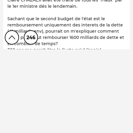
le 1er ministre dés le lendemain.
Sachant que le second budget de l'état est le
remboursement uniquement des interets de la dette
(41 milliards env), pourrait on m'expliquer comment
246
notre pays peut rembourser 1600 milliards de dette et
en combien de temps?
300 ans me parait être le "juste prix" (Ironie).
La métaphore endettement d'un foyer/endettement
d'un pays est scandaleuse.Elle touche effectivement
une certaine population.Elle permet pour certains de
faire sens et d'alimenter le débat.
Mais de quoi parlons nous?
0
CARPACCO