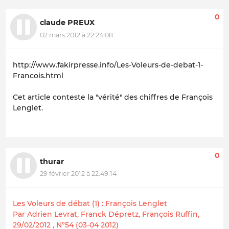
0
claude PREUX
02 mars 2012 à 22:24:08
http://www.fakirpresse.info/Les-Voleurs-de-debat-1-
Francois.html
Cet article conteste la "vérité" des chiffres de François
Lenglet.
0
thurar
29 février 2012 à 22:49:14
Les Voleurs de débat (1) : François Lenglet
Par Adrien Levrat, Franck Dépretz, François Ruffin,
29/02/2012 , N°54 (03-04 2012)