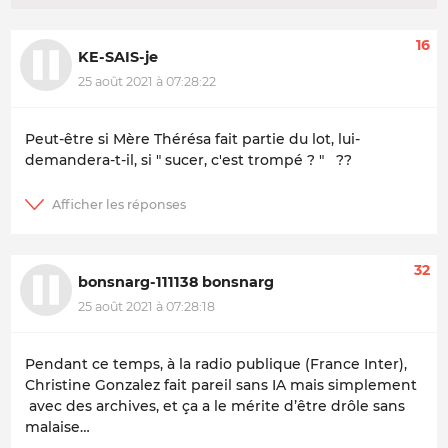
16
KE-SAIS-je
25 août 2021 à 07:28:22
Peut-être si Mère Thérésa fait partie du lot, lui-
demandera-t-il, si " sucer, c'est trompé ? " ??
32
bonsnarg-111138 bonsnarg
25 août 2021 à 07:28:18
Pendant ce temps, à la radio publique (France Inter),
Christine Gonzalez fait pareil sans IA mais simplement
avec des archives, et ça a le mérite d’être drôle sans
malaise…