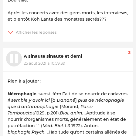
Bourville.
Après les concerts avec des gens morts, les interviews,
et bientôt Koh Lanta des monstres sacrés???
3
A sinaute sinaute et demi
25 août 2021 à 10:59:39
Rien à a jouter :
Nécrophagie
, subst. fém.Fait de se nourrir de cadavres.
Il semble y avoir ici
[
à Danané
]
plus de nécrophagie
que d'anthropophagie
(Morand,
Paris-
Tombouctou
1929, p.201).
Biol. anim.
,,Aptitude à se
nourrir d'organismes morts, généralement en état de
putréfaction`` (
Méd. Biol.
t.3 1972). Anton.
biophagie
.
Psych.
,,
Habitude qu'ont certains aliénés de