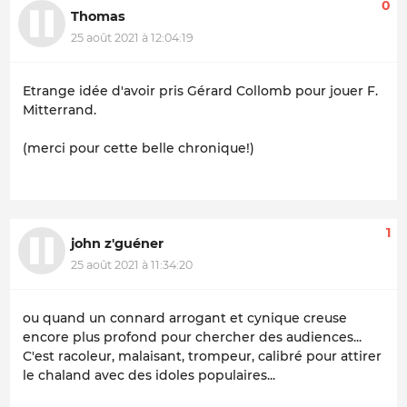
0
Thomas
25 août 2021 à 12:04:19
Etrange idée d'avoir pris Gérard Collomb pour jouer F.
Mitterrand.
(merci pour cette belle chronique!)
1
john z'guéner
25 août 2021 à 11:34:20
ou quand un connard arrogant et cynique creuse
encore plus profond pour chercher des audiences...
C'est racoleur, malaisant, trompeur, calibré pour attirer
le chaland avec des idoles populaires...