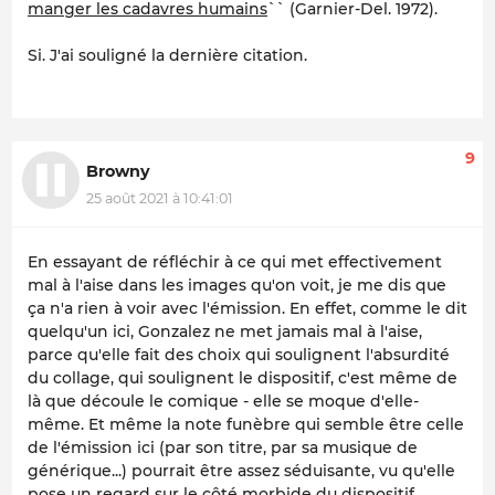
manger les cadavres humains
`` (Garnier-Del. 1972).
Si. J'ai souligné la dernière citation.
9
Browny
25 août 2021 à 10:41:01
En essayant de réfléchir à ce qui met effectivement
mal à l'aise dans les images qu'on voit, je me dis que
ça n'a rien à voir avec l'émission. En effet, comme le dit
quelqu'un ici, Gonzalez ne met jamais mal à l'aise,
parce qu'elle fait des choix qui soulignent l'absurdité
du collage, qui soulignent le dispositif, c'est même de
là que découle le comique - elle se moque d'elle-
même. Et même la note funèbre qui semble être celle
de l'émission ici (par son titre, par sa musique de
générique...) pourrait être assez séduisante, vu qu'elle
pose un regard sur le côté morbide du dispositif.