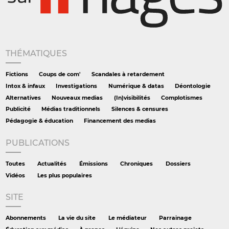
THÉMATIQUES
Fictions
Coups de com'
Scandales à retardement
Intox & infaux
Investigations
Numérique & datas
Déontologie
Alternatives
Nouveaux medias
(In)visibilités
Complotismes
Publicité
Médias traditionnels
Silences & censures
Pédagogie & éducation
Financement des medias
PUBLICATIONS
Toutes
Actualités
Émissions
Chroniques
Dossiers
Vidéos
Les plus populaires
SITE
Abonnements
La vie du site
Le médiateur
Parrainage