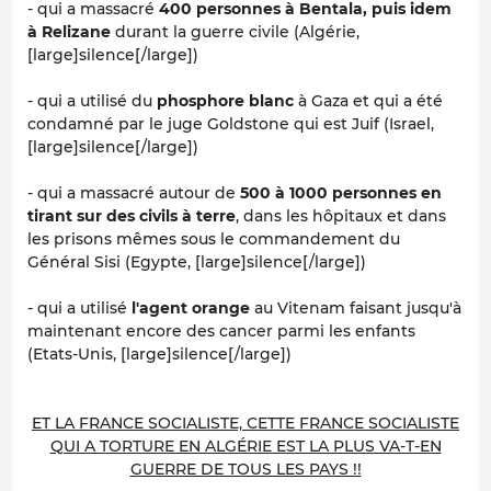
- qui a massacré
400 personnes à Bentala, puis idem
à Relizane
durant la guerre civile (Algérie,
[large]silence[/large])
- qui a utilisé du
phosphore blanc
à Gaza et qui a été
condamné par le juge Goldstone qui est Juif (Israel,
[large]silence[/large])
- qui a massacré autour de
500 à 1000 personnes en
tirant sur des civils à terre
, dans les hôpitaux et dans
les prisons mêmes sous le commandement du
Général Sisi (Egypte, [large]silence[/large])
- qui a utilisé
l'agent orange
au Vitenam faisant jusqu'à
maintenant encore des cancer parmi les enfants
(Etats-Unis, [large]silence[/large])
ET LA FRANCE SOCIALISTE, CETTE FRANCE SOCIALISTE
QUI A TORTURE EN ALGÉRIE EST LA PLUS VA-T-EN
GUERRE DE TOUS LES PAYS !!