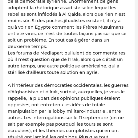
de la démocratie syrienne. Enormément de gens
adoptent la rhétorique assadiste selon lequel les
rebelles sont inféodés à Al Qaïda, alors que rien n'est
moins sûr. Si des poches jihadistes existent, il n'y a
qu'à voir en Egypte comment les Frères Musulmans
ont été virés, ce n'est de toutes façons pas sûr que ce
soit un problème. En tout cas à gérer dans un
deuxième temps.
Les forums de Mediapart pullulent de commentaires
où il n'est question que de l'Irak, alors que c'était un
autre temps, une autre politique américaine, qui a
stérilisé d'ailleurs toute solution en Syrie.
A l'intérieur des démocraties occidentales, les guerres
d'Afghanistan et d'Irak, surtout, auxquelles, je vous le
rappelle, la plupart des opinions publiques étaient
opposées, ont entretenu les idées de totale
manipulation par le lobby militaro-industriel, entre
autres. Les interrogations sur le 11 septembre (on ne
sait par exemple pas pourquoi les tours se sont
écroulées), et les théories complotistes qui en ont
résulté ont laminé les opinions. Plus que tout,