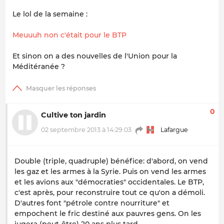
Le lol de la semaine :
Meuuuh non c'était pour le BTP
Et sinon on a des nouvelles de l'Union pour la
Méditéranée ?
0
Cultive ton jardin
02 septembre 2013 à 14:29:03
Lafargue
Double (triple, quadruple) bénéfice: d'abord, on vend
les gaz et les armes à la Syrie. Puis on vend les armes
et les avions aux "démocraties" occidentales. Le BTP,
c'est après, pour reconstruire tout ce qu'on a démoli.
D'autres font "pétrole contre nourriture" et
empochent le fric destiné aux pauvres gens. On les
jugera (peut-être) 20 ans plus tard.