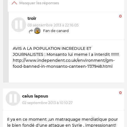
0
troir
03 septembre 2013 à 22:16:05
Fan de canard
AVIS A LA POPULATION INCREDULE ET
JOURNALISTES : Monsanto lui meme l a interdit !!!!!!!
http://www.independent.co.uk/environment/gm-
food-banned-in-monsanto-canteen-737948.html
0
caius lapsus
02 septembre 2013 à 10:10:27
Il ya en ce moment ,un matraquage merdiatique pour
le bien fondé d'une attaque en Syrie , impressionant!