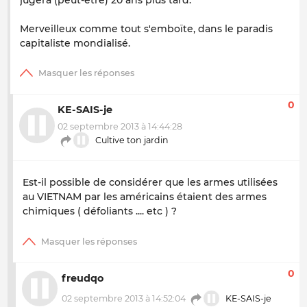
Merveilleux comme tout s'emboïte, dans le paradis
capitaliste mondialisé.
0
KE-SAIS-je
02 septembre 2013 à 14:44:28
Cultive ton jardin
Est-il possible de considérer que les armes utilisées
au VIETNAM par les américains étaient des armes
chimiques ( défoliants .... etc ) ?
0
freudqo
02 septembre 2013 à 14:52:04
KE-SAIS-je