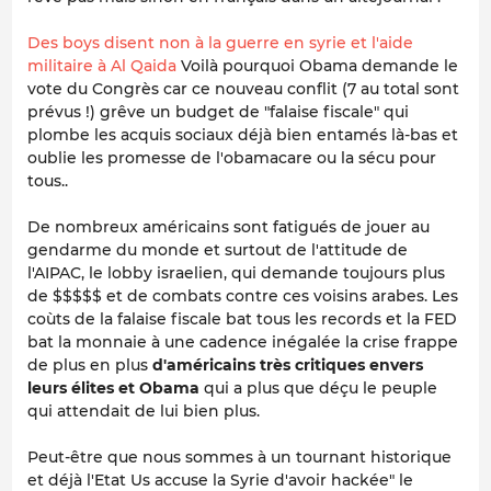
Des boys disent non à la guerre en syrie et l'aide
militaire à Al Qaida
Voilà pourquoi Obama demande le
vote du Congrès car ce nouveau conflit (7 au total sont
prévus !) grêve un budget de "falaise fiscale" qui
plombe les acquis sociaux déjà bien entamés là-bas et
oublie les promesse de l'obamacare ou la sécu pour
tous..
De nombreux américains sont fatigués de jouer au
gendarme du monde et surtout de l'attitude de
l'AIPAC, le lobby israelien, qui demande toujours plus
de $$$$$ et de combats contre ces voisins arabes. Les
coùts de la falaise fiscale bat tous les records et la FED
bat la monnaie à une cadence inégalée la crise frappe
de plus en plus
d'américains très critiques envers
leurs élites et Obama
qui a plus que déçu le peuple
qui attendait de lui bien plus.
Peut-être que nous sommes à un tournant historique
et déjà l'Etat Us accuse la Syrie d'avoir hackée" le