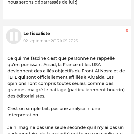
nous serons débarrassés de lui :)
0
Le fiscaliste
02 septembre 2013 à 09:27:23
Ce qui me fascine c'est que personne ne rappelle
qu'en punissant Assad, la France et les USA
deviennent des alliés objectifs du Front Al Nosra et de
l'EIIL qui sont officiellement affiliés à AlQaida. Les
opinions l'ont compris toutes seules, comme des
grandes, malgré le battage (particulièrement bourrin)
des éditorialistes.
C'est un simple fait, pas une analyse ni une
interpretation.
Je n'imagine pas une seule seconde qu'il n'y ai pas un
parlementaire de la majorité qui tousse en coulisse, si