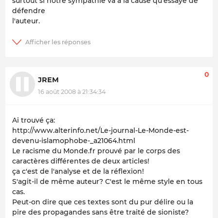
surtout si notre sympathie va à la cause qu'essaye de
défendre
l'auteur.
0
JREM
16 août 2008 à 21:34:34
Ai trouvé ça:
http://www.alterinfo.net/Le-journal-Le-Monde-est-
devenu-islamophobe-_a21064.html
Le racisme du Monde.fr prouvé par le corps des
caractères différentes de deux articles!
ça c'est de l'analyse et de la réflexion!
S'agit-il de même auteur? C'est le même style en tous
cas.
Peut-on dire que ces textes sont du pur délire ou la
pire des propagandes sans être traité de sioniste?