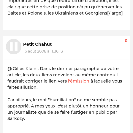
imporantes en UE que l'éditorial de Libération; il est
clair que cette prise de position n'a pu qu'énerver les
Baltes et Polonais, les Ukrainiens et Georgiens[/large]
0
Petit Chahut
16 août 2008 à 11:36:13
@ Gilles Klein : Dans le dernier paragraphe de votre
article, les deux liens renvoient au même contenu. Il
faudrait corriger le lien vers
l'émission
à laquelle vous
faites allusion.
Par ailleurs, le mot "humiliation" ne me semble pas
approprié. A mes yeux, c'est plutôt un honneur pour
un journaliste que de se faire fustiger en public par
Sarkozy.