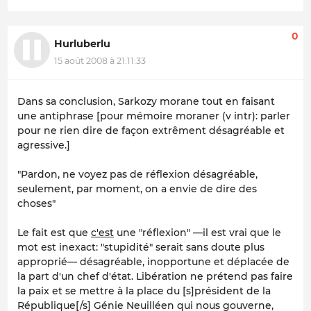
0
Hurluberlu
15 août 2008 à 21:11:33
Dans sa conclusion, Sarkozy morane tout en faisant
une antiphrase [pour mémoire moraner (
v intr
): parler
pour ne rien dire de façon extrêment désagréable et
agressive.]
"
Pardon, ne voyez pas de réflexion désagréable,
seulement, par moment, on a envie de dire des
choses
"
Le fait est que
c'est
une "réflexion" —il est vrai que le
mot est inexact: "stupidité" serait sans doute plus
approprié— désagréable, inopportune et déplacée de
la part d'un chef d'état.
Libération
ne prétend pas faire
la paix et se mettre à la place du [s]président de la
République[/s] Génie Neuilléen qui nous gouverne,