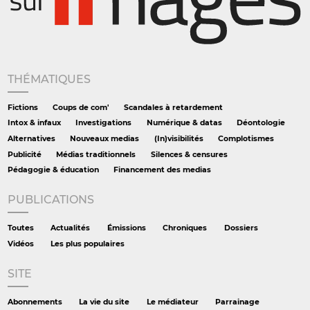
THÉMATIQUES
Fictions
Coups de com'
Scandales à retardement
Intox & infaux
Investigations
Numérique & datas
Déontologie
Alternatives
Nouveaux medias
(In)visibilités
Complotismes
Publicité
Médias traditionnels
Silences & censures
Pédagogie & éducation
Financement des medias
PUBLICATIONS
Toutes
Actualités
Émissions
Chroniques
Dossiers
Vidéos
Les plus populaires
SITE
Abonnements
La vie du site
Le médiateur
Parrainage