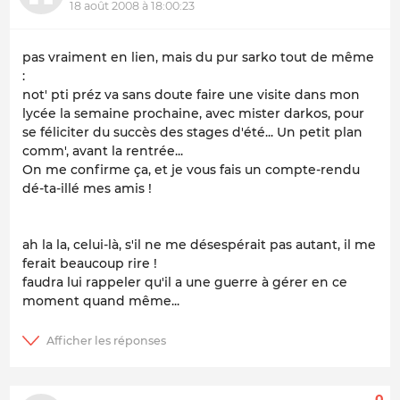
18 août 2008 à 18:00:23
pas vraiment en lien, mais du pur sarko tout de même
:
not' pti préz va sans doute faire une visite dans mon
lycée la semaine prochaine, avec mister darkos, pour
se féliciter du succès des stages d'été... Un petit plan
comm', avant la rentrée...
On me confirme ça, et je vous fais un compte-rendu
dé-ta-illé mes amis !
ah la la, celui-là, s'il ne me désespérait pas autant, il me
ferait beaucoup rire !
faudra lui rappeler qu'il a une guerre à gérer en ce
moment quand même...
0