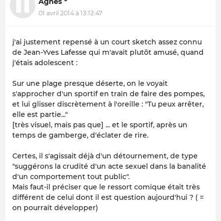
Agnès *
01 avril 2014 à 13:12:47
j'ai justement repensé à un court sketch assez connu
de Jean-Yves Lafesse qui m'avait plutôt amusé, quand
j'étais adolescent :
Sur une plage presque déserte, on le voyait
s'approcher d'un sportif en train de faire des pompes,
et lui glisser discrètement à l'oreille : "Tu peux arrêter,
elle est partie..."
[très visuel, mais pas que]
... et le sportif, après un
temps de gamberge, d'éclater de rire.
Certes, il s'agissait déjà d'un détournement, de type
"suggérons la crudité d'un acte sexuel dans la banalité
d'un comportement tout public".
Mais faut-il préciser que le ressort comique était
très
différent de celui dont il est question aujourd'hui ? ( =
on pourrait développer)