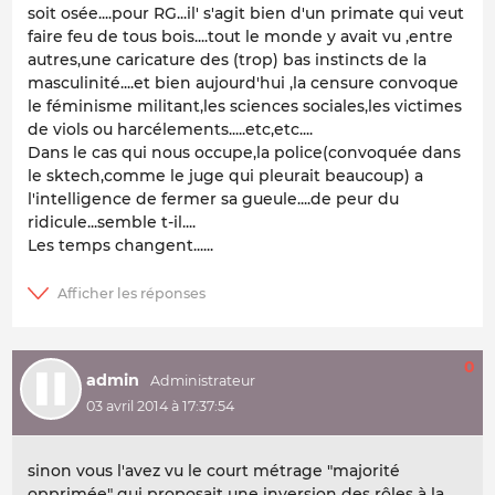
soit osée....pour RG...il' s'agit bien d'un primate qui veut
faire feu de tous bois....tout le monde y avait vu ,entre
autres,une caricature des (trop) bas instincts de la
masculinité....et bien aujourd'hui ,la censure convoque
le féminisme militant,les sciences sociales,les victimes
de viols ou harcélements.....etc,etc....
Dans le cas qui nous occupe,la police(convoquée dans
le sktech,comme le juge qui pleurait beaucoup) a
l'intelligence de fermer sa gueule....de peur du
ridicule...semble t-il....
Les temps changent......
0
admin
03 avril 2014 à 17:37:54
sinon vous l'avez vu le court métrage "majorité
opprimée" qui proposait une inversion des rôles à la