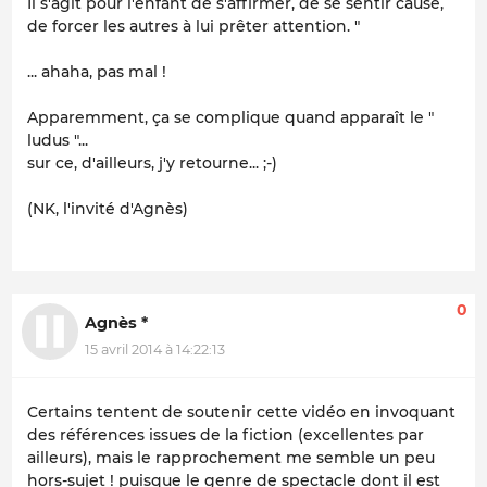
Il s'agit pour l'enfant de s'affirmer, de se sentir
cause
,
de forcer les autres à lui prêter attention. "
... ahaha, pas mal !
Apparemment, ça se complique quand apparaît le "
ludus
"...
sur ce, d'ailleurs, j'y retourne... ;-)
(NK, l'invité d'Agnès)
0
Agnès *
15 avril 2014 à 14:22:13
Certains tentent de soutenir cette vidéo en invoquant
des références issues de la fiction (excellentes par
ailleurs), mais le rapprochement me semble un peu
hors-sujet ! puisque le genre de spectacle dont il est