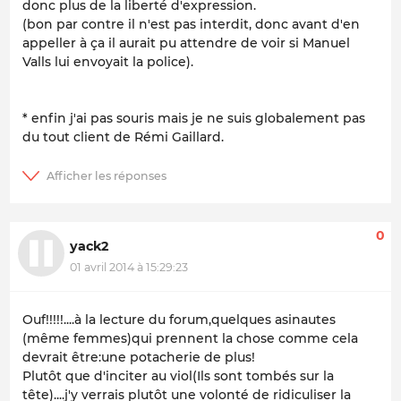
donc plus de la liberté d'expression.
(bon par contre il n'est pas interdit, donc avant d'en
appeller à ça il aurait pu attendre de voir si Manuel
Valls lui envoyait la police).
* enfin j'ai pas souris mais je ne suis globalement pas
du tout client de Rémi Gaillard.
0
yack2
01 avril 2014 à 15:29:23
Ouf!!!!!....à la lecture du forum,quelques asinautes
(même femmes)qui prennent la chose comme cela
devrait être:une potacherie de plus!
Plutôt que d'inciter au viol(Ils sont tombés sur la
tête)....j'y verrais plutôt une volonté de ridiculiser la