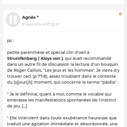
0
Agnès *
21 avril 2014 à 07:22:01
ps :
petite parenthèse et spécial clin d'oeil à
Strumfenberg ( Aloys von )
, qui avait recommandé
dans un autre fil de discussion la lecture d'un bouquin
de Roger Caillois,
"Les jeux et les hommes"
. Je viens d'y
trouver ceci (p.77-8), assez troublant dans le contexte
du [s]jour[/s] moment, qui concerne le terme
"paidia"
:
" Je le définirai, quant à moi, comme le vocable qui
embrasse les manifestations spontanées de l'instinct
de jeu. [...]
" Elle intervient dans toute exubérance heureuse que
traduit une agitation immédiate et désordonnée, une