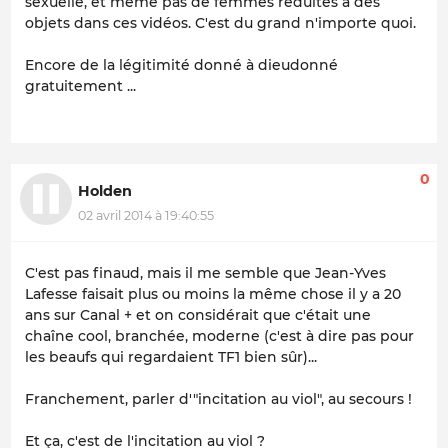
sexuelle, et même pas de femmes réduites à des
objets dans ces vidéos. C'est du grand n'importe quoi.
Encore de la légitimité donné à dieudonné
gratuitement ...
0
Holden
02 avril 2014 à 19:40:55
C'est pas finaud, mais il me semble que Jean-Yves
Lafesse faisait plus ou moins la même chose il y a 20
ans sur Canal + et on considérait que c'était une
chaîne cool, branchée, moderne (c'est à dire pas pour
les beaufs qui regardaient TF1 bien sûr)...
Franchement, parler d'"incitation au viol", au secours !
Et ça, c'est de l'incitation au viol ?