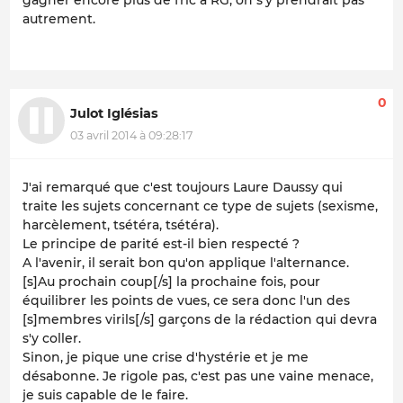
gagner encore plus de fric a RG, on s'y prendrait pas
autrement.
0
Julot Iglésias
03 avril 2014 à 09:28:17
J'ai remarqué que c'est toujours Laure Daussy qui
traite les sujets concernant ce type de sujets (sexisme,
harcèlement, tsétéra, tsétéra).
Le principe de parité est-il bien respecté ?
A l'avenir, il serait bon qu'on applique l'alternance.
[s]Au prochain coup[/s] la prochaine fois, pour
équilibrer les points de vues, ce sera donc l'un des
[s]membres virils[/s] garçons de la rédaction qui devra
s'y coller.
Sinon, je pique une crise d'hystérie et je me
désabonne. Je rigole pas, c'est pas une vaine menace,
je suis capable de le faire.