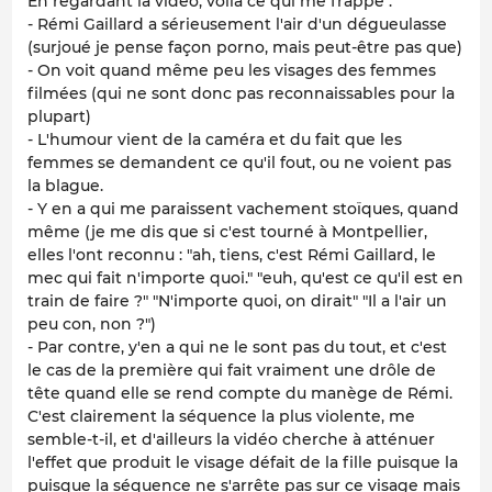
En regardant la vidéo, voilà ce qui me frappe :
- Rémi Gaillard a sérieusement l'air d'un dégueulasse
(surjoué je pense façon porno, mais peut-être pas que)
- On voit quand même peu les visages des femmes
filmées (qui ne sont donc pas reconnaissables pour la
plupart)
- L'humour vient de la caméra et du fait que les
femmes se demandent ce qu'il fout, ou ne voient pas
la blague.
- Y en a qui me paraissent vachement stoïques, quand
même (je me dis que si c'est tourné à Montpellier,
elles l'ont reconnu : "ah, tiens, c'est Rémi Gaillard, le
mec qui fait n'importe quoi." "euh, qu'est ce qu'il est en
train de faire ?" "N'importe quoi, on dirait" "Il a l'air un
peu con, non ?")
- Par contre, y'en a qui ne le sont pas du tout, et c'est
le cas de la première qui fait vraiment une drôle de
tête quand elle se rend compte du manège de Rémi.
C'est clairement la séquence la plus violente, me
semble-t-il, et d'ailleurs la vidéo cherche à atténuer
l'effet que produit le visage défait de la fille puisque la
puisque la séquence ne s'arrête pas sur ce visage mais