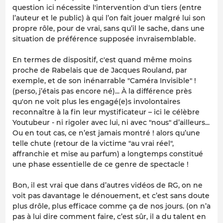
question ici nécessite l'intervention d'un tiers (entre
l’auteur et le public) à qui l’on fait jouer malgré lui son
propre rôle, pour de vrai, sans qu’il le sache, dans une
situation de préférence supposée
invraisemblable
.
En termes de dispositif, c'est quand même moins
proche de Rabelais que de Jacques Rouland, par
exemple, et de son inénarrable
"Caméra Invisible"
!
(perso, j’étais pas encore né)... À la différence près
qu'on ne voit plus les engagé(e)s involontaires
reconnaître à la fin leur mystificateur – ici le célèbre
Youtubeur
- ni rigoler avec lui, ni avec "nous" d’ailleurs...
Ou en tout cas, ce n’est jamais montré ! alors qu’une
telle chute (retour de la victime "au vrai réel",
affranchie
et mise au parfum) a longtemps constitué
une phase essentielle de ce genre de spectacle !
Bon, il est vrai que dans d’autres vidéos de RG, on ne
voit pas davantage le dénouement, et c’est sans doute
plus drôle, plus efficace comme ça de nos jours. (on n’a
pas à lui dire
comment faire
, c’est sûr, il a du talent en