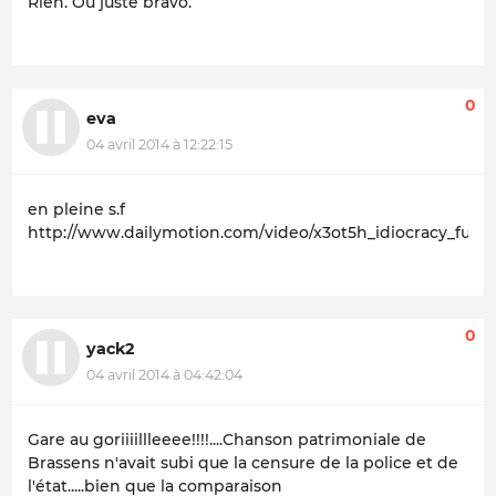
Rien. Ou juste bravo.
0
eva
04 avril 2014 à 12:22:15
en pleine s.f
http://www.dailymotion.com/video/x3ot5h_idiocracy_fun
0
yack2
04 avril 2014 à 04:42:04
Gare au goriiiillleeee!!!!....Chanson patrimoniale de
Brassens n'avait subi que la censure de la police et de
l'état.....bien que la comparaison