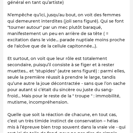
général en tant qu’artiste)
N’empêche qu’ici, jusqu’au bout, on voit des femmes
qui demeurent
interdites
(joli sens figuré). Qui se font
"tourner autour" par un mec plutôt baraqué,
manifestement un peu en arrière de sa tête ( =
excitation dans le vide... parade nuptiale moins proche
de l'alcôve que de la cellule capitonnée...).
Et surtout, on voit que leur rôle est totalement
secondaire
, puisqu’il consiste à se figer et à rester
muettes... et "stupides" (autre sens figuré) : parmi elles,
seule la première réussit à prendre le large, tandis
qu’une autre la joue décontractée - sans que l’on sache
pour autant si c’était du sincère ou juste du sang-
froid... Mais pour le reste de la " troupe " : immobilité,
mutisme, incompréhension.
Quelle que soit la réaction de chacune, en tout cas,
c’est un très timide instinct de conservation – hélas
mis à l’épreuve bien trop souvent dans la vraie vie - qui