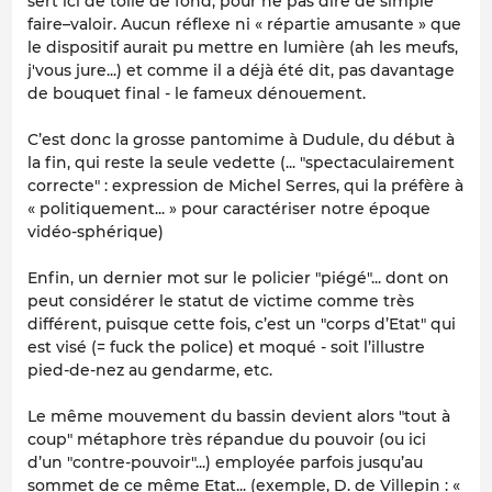
sert ici de toile de fond, pour ne pas dire de simple
faire–valoir. Aucun réflexe ni « répartie amusante » que
le dispositif aurait pu mettre en lumière (ah les meufs,
j'vous jure...) et comme il a déjà été dit, pas davantage
de bouquet final - le fameux dénouement.
C’est donc la grosse pantomime à Dudule, du début à
la fin, qui reste la seule vedette (...
"spectaculairement
correcte"
: expression de Michel Serres, qui la préfère à
« politiquement... »
pour caractériser notre époque
vidéo-sphérique)
Enfin, un dernier mot sur le policier "piégé"... dont on
peut considérer le statut de victime comme très
différent, puisque cette fois, c’est un "corps d’Etat" qui
est visé (=
fuck the police
) et moqué - soit l’illustre
pied-de-nez au gendarme, etc.
Le même mouvement du bassin devient alors "tout à
coup" métaphore très répandue du pouvoir (ou ici
d’un "contre-pouvoir"...) employée parfois jusqu’au
sommet de ce même Etat... (exemple, D. de Villepin : «