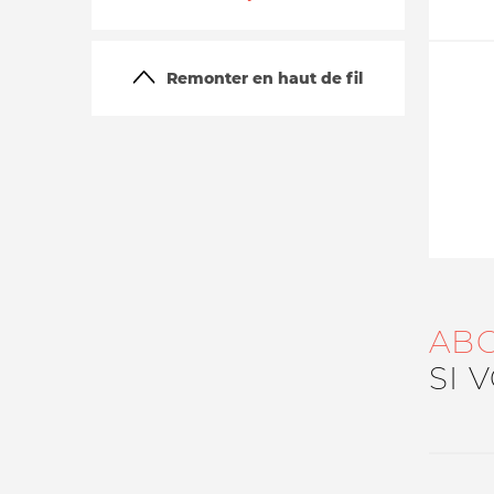
Remonter en haut de fil
La vie du site
AB
SI 