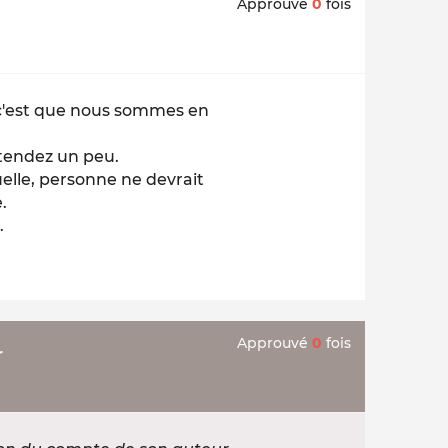
Approuvé
0
fois
, c'est que nous sommes en
ttendez un peu.
uelle, personne ne devrait
.
.
Approuvé
0
fois
r