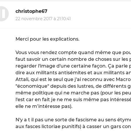
christophe67
22 novembre 2017 à 21:10:41
Merci pour les explications.
Vous vous rendez compte quand même que pour av
faut savoir un certain nombre de choses sur les p
regarder l'image d'une certaine façon. Ça parle pe
dire aux militants antisémites et aux militants 
Attali, qui est le seul que j'ai reconnu avec Macron
"économique" depuis des lustres, de différents 
même politique qui ne marche pas (pour les peuples
l'est car en fait je ne me suis même pas intéressé
elle ne m’intéresse pas).
N'y a t il pas une sorte de fascisme au sens éty
aux fasces lictoriae punitifs) à casser un gars