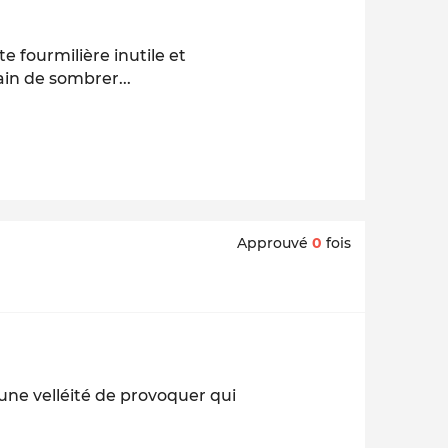
.
e fourmilière inutile et
rain de sombrer...
Approuvé
0
fois
une velléité de provoquer qui