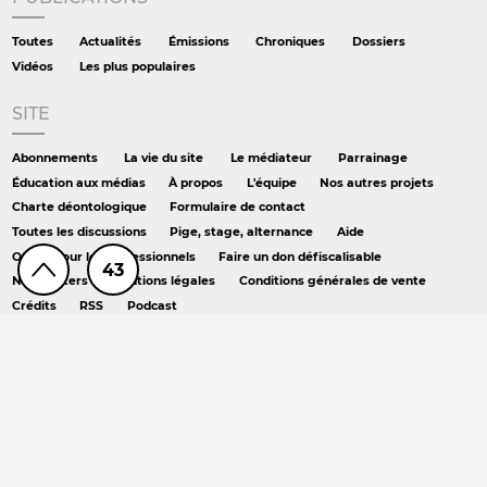
Toutes
Actualités
Émissions
Chroniques
Dossiers
Vidéos
Les plus populaires
SITE
Abonnements
La vie du site
Le médiateur
Parrainage
Éducation aux médias
À propos
L'équipe
Nos autres projets
Charte déontologique
Formulaire de contact
Toutes les discussions
Pige, stage, alternance
Aide
Offres pour les professionnels
Faire un don défiscalisable
43
Newsletters
Mentions légales
Conditions générales de vente
Crédits
RSS
Podcast
AILLEURS
Hors série
DS chez Libé