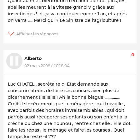
Quant au miel, bientôt on n'en aura bientôt plus, les
abeilles meurent à la vitesse grand V grâce aux
insecticides ! et ça va continuer encore 1 an, et après
on verra ..... Merci qui ? Le Sinistre de l'agriculture !
0
Alberto
02 mars 2008 à 10:18:04
Luc CHATEL , secrétaire d' Etat demande aux
consommateurs de faire ses courses avec plus de
dicernement !!!!!!!!!!!!!!! Ah la bonne blague ................
Croit-il sincèrement que la ménagère , qui travaille ,
avec parfois des horaires invraisemblables , qui doit
parfois aussi récupérer ses enfants ou son enfant à la
crèche ou chez une nounou , rentre chez elle . Elle dot
faire les repas , le ménage et faire les courses . Quel
temps lui reste -il ???