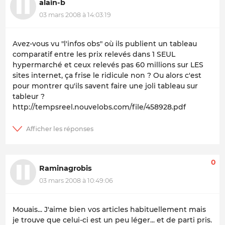
alain-b
03 mars 2008 à 14:03:19
Avez-vous vu "l'infos obs" où ils publient un tableau
comparatif entre les prix relevés dans 1 SEUL
hypermarché et ceux relevés pas 60 millions sur LES
sites internet, ça frise le ridicule non ? Ou alors c'est
pour montrer qu'ils savent faire une joli tableau sur
tableur ?
http://tempsreel.nouvelobs.com/file/458928.pdf
0
Raminagrobis
03 mars 2008 à 10:49:06
Mouais... J'aime bien vos articles habituellement mais
je trouve que celui-ci est un peu léger... et de parti pris.