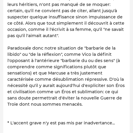
leurs héritiers, n'ont pas manqué de se moquer:
certain, qu'il ne convient pas de citer, allant jusqu'à
suspecter quelque insuffisance sinon impuissance de
ce côté. Alors que tout simplement il découvrit à cette
occasion, comme il l'écrivit à sa femme, qu'il "ne savait
pas qu'il l'aimait autant".
Paradoxale donc notre situation de "barbarie de la
libido
" ou "de la
réflexion
", comme Vico la définit
l'opposant à l'antérieure "barbarie du ou des
sens
" (à
comprendre comme
significations
plutôt que
sensations) et que Marcuse a très justement
caractérisée comme
désublimation répressive
. D'où la
nécessité qu'il y aurait aujourd'hui d'expliciter son
Éros
et civilisation
comme un
Éros et sublimation
: ce qui
sans doute permettrait d'éviter la nouvelle Guerre de
Troie dont nous sommes menacés.
* L'accent grave n'y est pas mis par inadvertance...