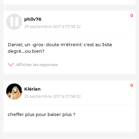
0
philv76
29 septembre 2017 à 07:59:22
Daniel, un -gros- doute m'étreint: c'est au 345e
degré....ou bien?
0
Klérian
29 septembre 2017 à 07:58:32
cheffer plus pour baiser plus ?