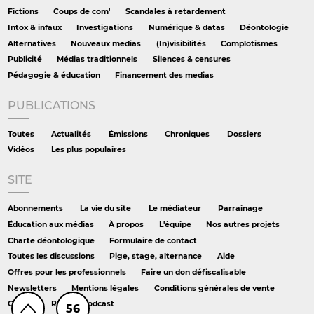
Fictions
Coups de com'
Scandales à retardement
Intox & infaux
Investigations
Numérique & datas
Déontologie
Alternatives
Nouveaux medias
(In)visibilités
Complotismes
Publicité
Médias traditionnels
Silences & censures
Pédagogie & éducation
Financement des medias
PUBLICATIONS
Toutes
Actualités
Émissions
Chroniques
Dossiers
Vidéos
Les plus populaires
SITE
Abonnements
La vie du site
Le médiateur
Parrainage
Éducation aux médias
À propos
L'équipe
Nos autres projets
Charte déontologique
Formulaire de contact
Toutes les discussions
Pige, stage, alternance
Aide
Offres pour les professionnels
Faire un don défiscalisable
Newsletters
Mentions légales
Conditions générales de vente
Crédits
RSS
Podcast
56