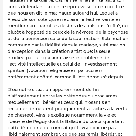
l'adultérine sexualité. Catherine Millet en serait, à son
corps défendant, la contre-épreuve si l'on en croit ce
que nous en dit le matinaute aujourd'hui. Lequel a
Freud de son côté qui en éclaira l'effective vérité en
mentionnant parmi les destins des pulsions, à côté, ou
plutôt à l'opposé de ceux de la névrose, de la psychose
et de la perversion celui de la sublimation. Sublimation
commune par la fidélité dans le mariage, sublimation
d'exception dans la création artistique: la seule
étudiée par lui - qui aura laissé le problème de
l'activité intellectuelle et celui de l'investissement
spirituel (vocation religieuse en particulier)
entièrement chômé, comme il l'est demeuré depuis.
D'où notre situation apparemment de fin
d'affrontement entre les prétendus ou proclamés
"sexuellement libérés" et ceux qui, n'osant s'en
réclamer demeurent pratiquement attachés à la vertu
de chasteté. Ainsi s'explique notamment la vie et
l'oeuvre de Péguy dont la
Ballade du coeur qui a tant
battu
témoigne du combat qu'il livra pour ne pas
libidinalement sombrer, ce que ses "amis libérés", et