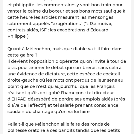
et philippite, les commentaires y vont bon train pour
vanter le calme du boxeur et ses bons mots sauf que à
cette heure les articles mesurent les mensonges
sobrement appelés "exagérations" ("« 13e mois »,
contrats aidés, ISF : les exagérations d’Edouard
Philippe")
Quant à Mélenchon, mais que diable va-t-il faire dans
cette galère ?
Il devient l'opposition d'opérette qu'on invite à tour de
bras pour animer le débat qui sombrerait sans cela à
une évidence de dictature, cette espèce de cocktail
droite-gauche où les mots ont perdus de leur sens au
point que ce n'est qu'aujourd'hui que les Français
réalisent qu'ils ont gobé l'hameçon : tel directeur
d'EHPAD désespéré de perdre ses emplois aidés (près
d'1/7e de l'effectif) et tel salarié prenant conscience
soudain du chantage qu'on va lui faire
Fallait-il que Mélenchon aille faire des ronds de
politesse oratoire à ces bandits tandis que les petits