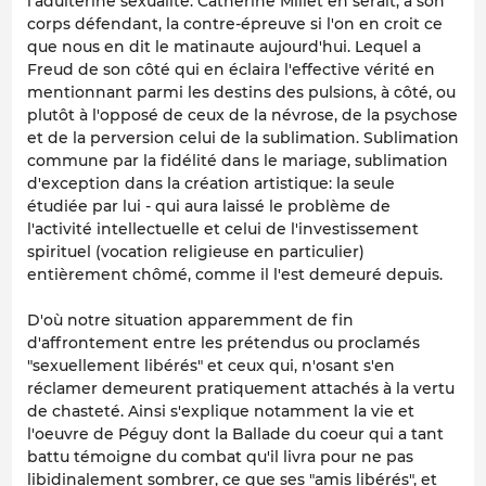
l'adultérine sexualité. Catherine Millet en serait, à son
corps défendant, la contre-épreuve si l'on en croit ce
que nous en dit le matinaute aujourd'hui. Lequel a
Freud de son côté qui en éclaira l'effective vérité en
mentionnant parmi les destins des pulsions, à côté, ou
plutôt à l'opposé de ceux de la névrose, de la psychose
et de la perversion celui de la sublimation. Sublimation
commune par la fidélité dans le mariage, sublimation
d'exception dans la création artistique: la seule
étudiée par lui - qui aura laissé le problème de
l'activité intellectuelle et celui de l'investissement
spirituel (vocation religieuse en particulier)
entièrement chômé, comme il l'est demeuré depuis.
D'où notre situation apparemment de fin
d'affrontement entre les prétendus ou proclamés
"sexuellement libérés" et ceux qui, n'osant s'en
réclamer demeurent pratiquement attachés à la vertu
de chasteté. Ainsi s'explique notamment la vie et
l'oeuvre de Péguy dont la
Ballade du coeur qui a tant
battu
témoigne du combat qu'il livra pour ne pas
libidinalement sombrer, ce que ses "amis libérés", et