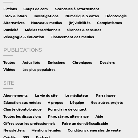
Fictions
Coups de com'
Scandales à retardement
Intox & infaux
Investigations
Numérique & datas
Déontologie
Alternatives
Nouveaux medias
(In)visibilités
Complotismes
Publicité
Médias traditionnels
Silences & censures
Pédagogie & éducation
Financement des medias
PUBLICATIONS
Toutes
Actualités
Émissions
Chroniques
Dossiers
Vidéos
Les plus populaires
SITE
Abonnements
La vie du site
Le médiateur
Parrainage
Éducation aux médias
À propos
L'équipe
Nos autres projets
Charte déontologique
Formulaire de contact
Toutes les discussions
Pige, stage, alternance
Aide
Offres pour les professionnels
Faire un don défiscalisable
Newsletters
Mentions légales
Conditions générales de vente
Crédits
RSS
Podcast