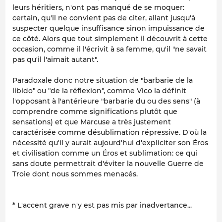
leurs héritiers, n'ont pas manqué de se moquer:
certain, qu'il ne convient pas de citer, allant jusqu'à
suspecter quelque insuffisance sinon impuissance de
ce côté. Alors que tout simplement il découvrit à cette
occasion, comme il l'écrivit à sa femme, qu'il "ne savait
pas qu'il l'aimait autant".
Paradoxale donc notre situation de "barbarie de la
libido
" ou "de la
réflexion
", comme Vico la définit
l'opposant à l'antérieure "barbarie du ou des
sens
" (à
comprendre comme
significations
plutôt que
sensations) et que Marcuse a très justement
caractérisée comme
désublimation répressive
. D'où la
nécessité qu'il y aurait aujourd'hui d'expliciter son
Éros
et civilisation
comme un
Éros et sublimation
: ce qui
sans doute permettrait d'éviter la nouvelle Guerre de
Troie dont nous sommes menacés.
* L'accent grave n'y est pas mis par inadvertance...