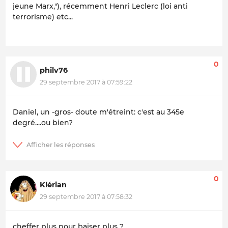
jeune Marx,"), récemment Henri Leclerc (loi anti
terrorisme) etc...
0
philv76
29 septembre 2017 à 07:59:22
Daniel, un -gros- doute m'étreint: c'est au 345e
degré....ou bien?
0
Klérian
29 septembre 2017 à 07:58:32
cheffer plus pour baiser plus ?