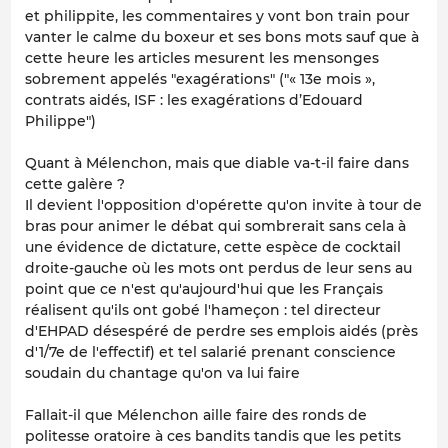
et philippite, les commentaires y vont bon train pour
vanter le calme du boxeur et ses bons mots sauf que à
cette heure les articles mesurent les mensonges
sobrement appelés "exagérations" ("« 13e mois »,
contrats aidés, ISF : les exagérations d’Edouard
Philippe")
Quant à Mélenchon, mais que diable va-t-il faire dans
cette galère ?
Il devient l'opposition d'opérette qu'on invite à tour de
bras pour animer le débat qui sombrerait sans cela à
une évidence de dictature, cette espèce de cocktail
droite-gauche où les mots ont perdus de leur sens au
point que ce n'est qu'aujourd'hui que les Français
réalisent qu'ils ont gobé l'hameçon : tel directeur
d'EHPAD désespéré de perdre ses emplois aidés (près
d'1/7e de l'effectif) et tel salarié prenant conscience
soudain du chantage qu'on va lui faire
Fallait-il que Mélenchon aille faire des ronds de
politesse oratoire à ces bandits tandis que les petits