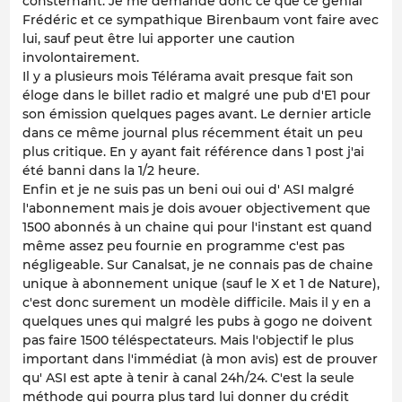
consternant. Je me demande donc ce que ce génial
Frédéric et ce sympathique Birenbaum vont faire avec
lui, sauf peut être lui apporter une caution
involontairement.
Il y a plusieurs mois Télérama avait presque fait son
éloge dans le billet radio et malgré une pub d'E1 pour
son émission quelques pages avant. Le dernier article
dans ce même journal plus récemment était un peu
plus critique. En y ayant fait référence dans 1 post j'ai
été banni dans la 1/2 heure.
Enfin et je ne suis pas un beni oui oui d' ASI malgré
l'abonnement mais je dois avouer objectivement que
1500 abonnés à un chaine qui pour l'instant est quand
même assez peu fournie en programme c'est pas
négligeable. Sur Canalsat, je ne connais pas de chaine
unique à abonnement unique (sauf le X et 1 de Nature),
c'est donc surement un modèle difficile. Mais il y en a
quelques unes qui malgré les pubs à gogo ne doivent
pas faire 1500 téléspectateurs. Mais l'objectif le plus
important dans l'immédiat (à mon avis) est de prouver
qu' ASI est apte à tenir à canal 24h/24. C'est la seule
méthode qui pourra plus tard lui donner du crédit