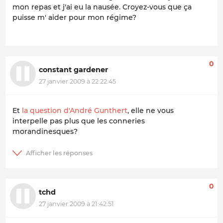
mon repas et j'ai eu la nausée. Croyez-vous que ça
puisse m' aider pour mon régime?
0
constant gardener
27 janvier 2009 à 22:22:45
Et
la question d'André Gunthert
, elle ne vous
interpelle pas plus que les conneries
morandinesques?
0
tchd
27 janvier 2009 à 21:42:51