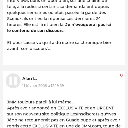
Interviews dans un quotidien, sur une chaîne de
télé, à la radio, si certains se demandaient depuis
quelques semaines où était passée la garde des
Sceaux, ils ont eu la réponse ces dernières 24
heures. Elle est là et bien là.
Je n’évoquerai pas ici
le contenu de son discours
Et pour cause vu qu'il a dû écrire sa chronique bien
avant "son discours"...
0
Alan L.
11 février 2009 à 12:19:59
JMM toujours pareil à lui même...
Après avoir annoncé en EXCLUSIVITE et en URGENT
sur son nouveau site politique LesInsdiscrets qu'Yves
Jégo ne retournerait pas en Guadeloupe et après avoir
repris cette EXCLUSIVITE en une de JMM.com, toute de