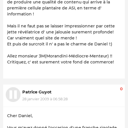
de produire une qualité de contenu qui arrive à la
première cellule plantaire de ASI, en terme d'
information !
Mais il ne faut pas se laisser impressionner par cette
jette révélatrice d' une jalousie surement profonde!
Car vraiment quel site de merde !
Et puis de surcroit il n' a pas le charme de Daniel !:)
Allez monsieur 3M(Morandini-Médiocre-Menteur) !!
Critiquez, c' est surement votre fond de commerce!
0
Patrice Guyot
28 janvier 2009 à 06:58:28
Cher Daniel,
Vous m'avez donné l'occasion d'une franche rigolade