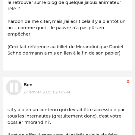
le retrouver sur le blog de quelque jaloux animateur
télé..."
Pardon de me citer, mais j'ai écrit cela il y a bientôt un
an ... comme quoi ... le pauvre n'a pas pû s'en
empêcher!
(Ceci fait référence au billet de Morandini que Daniel
Schneidermann a mis en lien à la fin de son papier)
0
Ben
27 janvier 2009 à 20:07:41
s'il y a bien un contenu qui devrait être accessible par
tous les internautes (gratuitement donc), c'est votre
dossier "morandini".
il est en effet, à mon sens, d'intérêt public, de faire