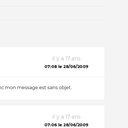
il y a 17 ans
Qui sommes-nous ?
07:08 le 28/06/2009
onc mon message est sans objet.
il y a 17 ans
07:06 le 28/06/2009