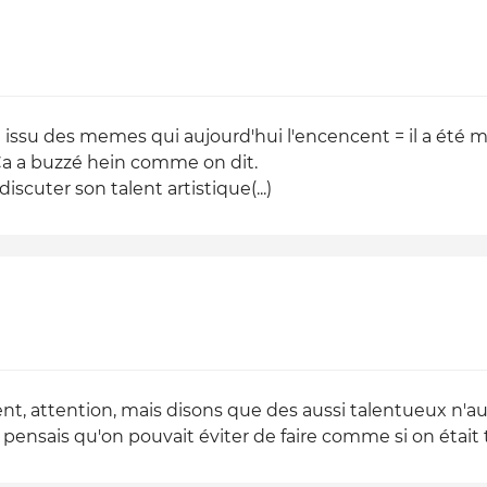
ssu des memes qui aujourd'hui l'encencent = il a été mot
 Ca a buzzé hein comme on dit.
scuter son talent artistique(...)
ent, attention, mais disons que des aussi talentueux n'aur
je pensais qu'on pouvait éviter de faire comme si on était t