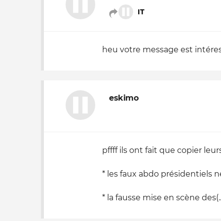
IT
heu votre message est intéress
eskimo
pffff ils ont fait que copier l
* les faux abdo présidentiels 
* la fausse mise en scène des(..