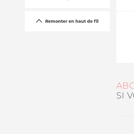
Remonter en haut de fil
La vie du site
AB
SI 