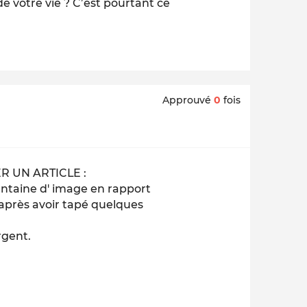
de votre vie ? C’est pourtant ce
Approuvé
0
fois
 UN ARTICLE :
entaine d' image en rapport
u après avoir tapé quelques
rgent.