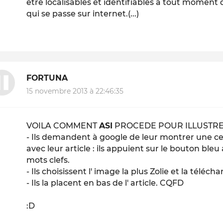
être localisables et identifiables à tout moment 
qui se passe sur internet.(...)
FORTUNA
15 novembre 2013 à 22:46:35
VOILA COMMENT
ASI
PROCEDE POUR ILLUSTRER
- Ils demandent à google de leur montrer une c
avec leur article : ils appuient sur le bouton ble
mots clefs.
- Ils choisissent l' image la plus
Zolie
et la télécha
- Ils la placent en bas de l' article. CQFD
:D