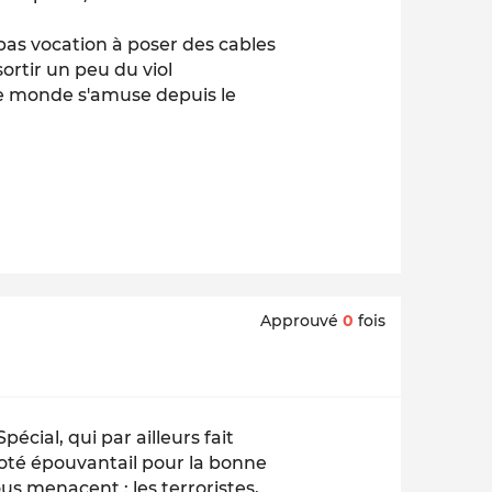
pas vocation à poser des cables
sortir un peu du viol
 le monde s'amuse depuis le
Approuvé
0
fois
pécial, qui par ailleurs fait
coté épouvantail pour la bonne
ous menacent : les terroristes,