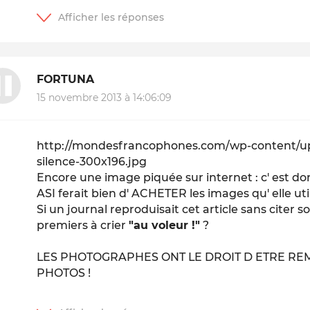
FORTUNA
15 novembre 2013 à 14:06:09
http://mondesfrancophones.com/wp-content/up
silence-300x196.jpg
Encore une image piquée sur internet : c' est d
ASI ferait bien d' ACHETER les images qu' elle uti
Si un journal reproduisait cet article sans citer s
premiers à crier
"au voleur !"
?
LES PHOTOGRAPHES ONT LE DROIT D ETRE R
PHOTOS !