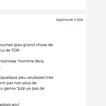
Approuvé
0
fois
 couches (pas grand chose de
URLs de TOR.
horizontale "homme libre,
.
e(quelque peu veulasse) très
ient pas non plus de
du genre "p2p ya pas de
hadopi-etc/