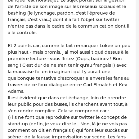
banque" est hors-sujet. Le sujet portait sur la gestion
de l'artiste de son image sur les réseaux sociaux et le
bashing (le lynchage, pardon, c'est l'épreuve de
français, c'est vrai...) dont il a fait l'objet sur twitter
n'entre pas dans le cadre de la communication dont il
a le contrôle.
Et 2 points car, comme le fait remarquer Lokee un peu
plus haut - mais promis, j'ai moi aussi tiqué dessus à la
première lecture - vous flirtez (Oups, badinez ! Bon
sang ! C'est dur de ne s'en tenir qu'au français !) avec
la mauvaise foi en imaginant qu'il y aurait une
quelconque tentative d'escroquerie envers les fans au
travers de ce faux dialogue entre Gad Elmaleh et Kev
Adams.
Il est évident que dans cet échange, loin de prendre
leur public pour des buses, ils cherchent avant tout, à
s'en rendre complice. Cela se comprend car :
1) ils ne font que reproduire sur twitter le concept de
stand-up (enfin, je veux dire le... Non, là je ne vois pas
comment on dit en français !) qui font leur succès sur
scène : de la fausse improvisation sur scène. Les fans