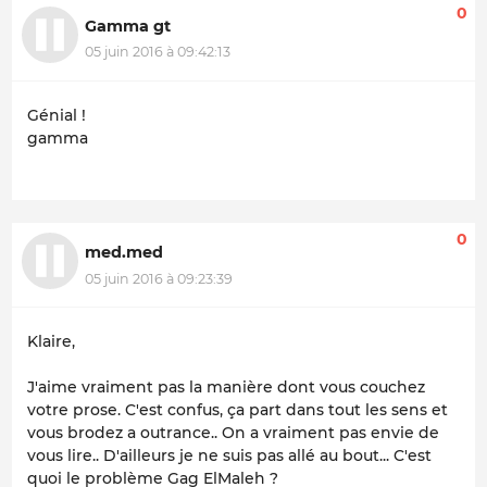
0
Gamma gt
05 juin 2016 à 09:42:13
Génial !
gamma
0
med.med
05 juin 2016 à 09:23:39
Klaire,
J'aime vraiment pas la manière dont vous couchez
votre prose. C'est confus, ça part dans tout les sens et
vous brodez a outrance.. On a vraiment pas envie de
vous lire.. D'ailleurs je ne suis pas allé au bout... C'est
quoi le problème Gag ElMaleh ?