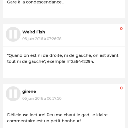
Gare à la condescendance...
0
Weird Fish
06 juin 2016 à 07:26:38
"Quand on est ni de droite, ni de gauche, on est avant
tout ni de gauche", exemple n°256442294.
0
girene
06 juin 2016 à 06:57:50
Délicieuse lecture! Peu me chaut le gad, le klaire
commentaire est un petit bonheur!