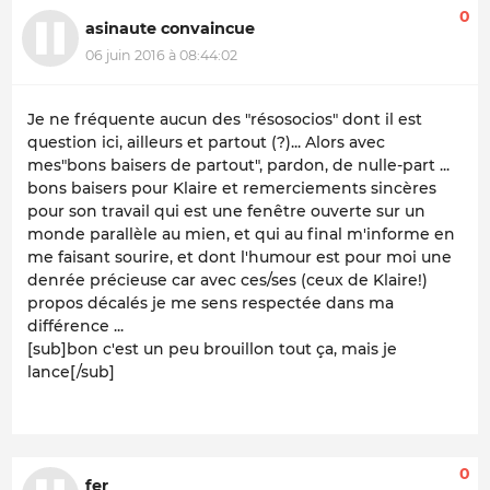
0
asinaute convaincue
06 juin 2016 à 08:44:02
Je ne fréquente aucun des "résosocios" dont il est
question ici, ailleurs et partout (?)... Alors avec
mes"bons baisers de partout", pardon, de nulle-part ...
bons baisers pour Klaire et remerciements sincères
pour son travail qui est une fenêtre ouverte sur un
monde parallèle au mien, et qui au final m'informe en
me faisant sourire, et dont l'humour est pour moi une
denrée précieuse car avec ces/ses (ceux de Klaire!)
propos décalés je me sens respectée dans ma
différence ...
[sub]bon c'est un peu brouillon tout ça, mais je
lance[/sub]
0
fer