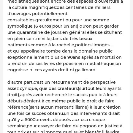
médiathèques sont encore des espaces d'ouverture à
la culture magnifiques:des centaines de milliers
d'ouvrages potentiellement
consultables,gratuitement ou pour une somme
symbolique (6 euros pour un an!) qu'on peut garder
une quarantaine de jours.en général elles se situhent
en plein centre ville,dans de très beaux
batiments.comme à la rochelle,poitiers,limoges...
et qu' appolinaire tombe dans le domaine public
exeptionnellement plus de 90ans après sa mort,si on
prend un de ses livres de poésie en médiathèque,on
engraisse ni ces ayants droit ni gallimard.
d'autre part,c'est un retournement de perspective
assez cynique, que des créateurs(surtout leurs ayants
droit),après avoir recherché le succès public à leurs
débuts,dénient à ce même public le droit de faire
référence(sans aucun mercantillisme) à leur création
une fois ce succès obtenu.un des intervenants disait
qu'il y a 6000brevets déposés aux usa chaque
semaine,pour essayer de faire du pognon en justice à
tout prix et sur n'importe quel sujet.bientôt il faudra