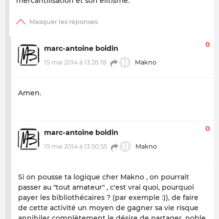
mercantilisation et son elitisme.
0
marc-antoine boidin
15 mai 2014 à 13:26:18
Makno
Amen.
0
marc-antoine boidin
15 mai 2014 à 13:50:55
Makno
Si on pousse ta logique cher Makno , on pourrait
passer au "tout amateur" , c'est vrai quoi, pourquoi
payer les bibliothécaires ? (par exemple :)), de faire
de cette activité un moyen de gagner sa vie risque
annihiler complètement le désire de partager, noble