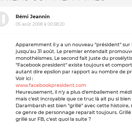
Rémi Jeannin
05 août 2008 à 00:38:20
Apparemment il y a un nouveau "président" sur 
jusqu'au 31 août. Le premier entendait promouvoir
monothéismes. Le second fait juste du prosélytis
"Facebook president" existe toujours et comporte 4
autant dire epsilon par rapport au nombre de pro
Voir ici :
www.facebookpresident.com
Heureusement, il n'y a plus d'emballement médi
mais c'est incroyable que ce truc là ait pu si bie
Darambarsh est bien "grillé" avec cette histoire
ce genre de personnage reparait toujours. Grillé
grillé sur FB, c'est quoi la suite ?