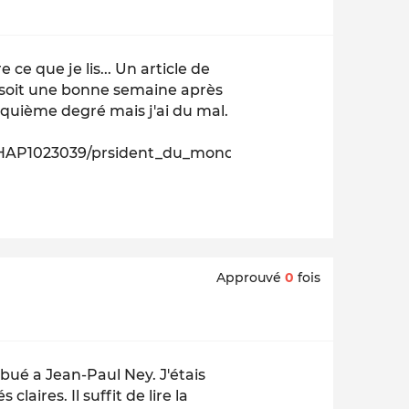
 ce que je lis... Un article de
r soit une bonne semaine après
cinquième degré mais j'ai du mal.
.CHAP1023039/prsident_du_monde__ce_nest_quun_dbut
Approuvé
0
fois
ribué a Jean-Paul Ney. J'étais
laires. Il suffit de lire la