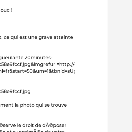
louc !
, ce qui est une grave atteinte
//gueulante.20minutes-
58e9fccf.jpg&imgrefurl=http://gueulante.20minutes-
11&hl=fr&start=50&um=1&tbnid=sUgDVbnC8dP7DM:&t
58e9fccf.jpg
ment la photo qui se trouve
Ã©serve le droit de dÃ©poser