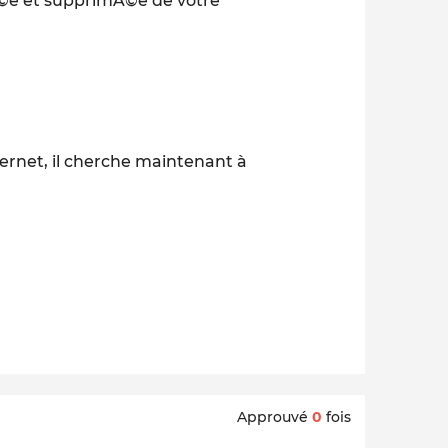
rÃ©e et supprimÃ©e de votre
nternet, il cherche maintenant à
Approuvé
0
fois