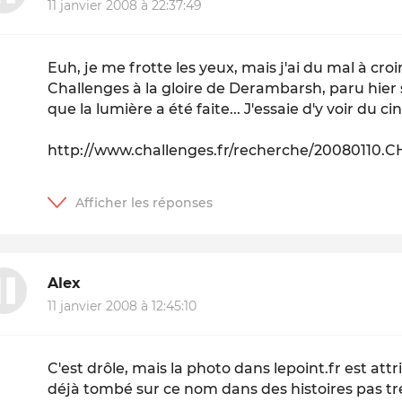
11 janvier 2008 à 22:37:49
Euh, je me frotte les yeux, mais j'ai du mal à croire
Challenges à la gloire de Derambarsh, paru hie
que la lumière a été faite... J'essaie d'y voir du 
http://www.challenges.fr/recherche/20080110
Alex
11 janvier 2008 à 12:45:10
C'est drôle, mais la photo dans lepoint.fr est att
déjà tombé sur ce nom dans des histoires pas trés c