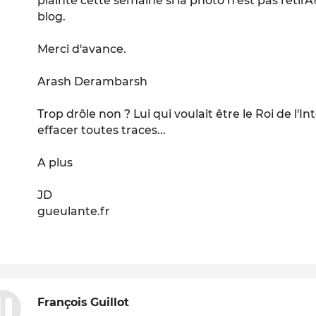
plainte cette semaine si la photo n'est pas reti
blog.
Merci d'avance.
Arash Derambarsh
Trop drôle non ? Lui qui voulait être le Roi de l'I
effacer toutes traces...
A plus
JD
gueulante.fr
François Guillot