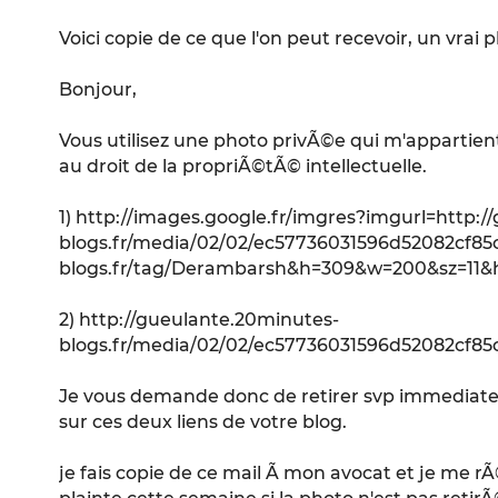
Voici copie de ce que l'on peut recevoir, un vrai p
Bonjour,
Vous utilisez une photo privÃ©e qui m'appartient
au droit de la propriÃ©tÃ© intellectuelle.
1) http://images.google.fr/imgres?imgurl=http:
blogs.fr/media/02/02/ec57736031596d52082cf85c
blogs.fr/tag/Derambarsh&h=309&w=200&sz=
2) http://gueulante.20minutes-
blogs.fr/media/02/02/ec57736031596d52082cf85c
Je vous demande donc de retirer svp immediate
sur ces deux liens de votre blog.
je fais copie de ce mail Ã mon avocat et je me r