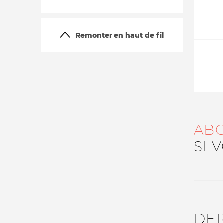
Remonter en haut de fil
La vie du site
AB
SI 
DE