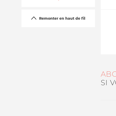
Remonter en haut de fil
La vie du site
AB
SI 