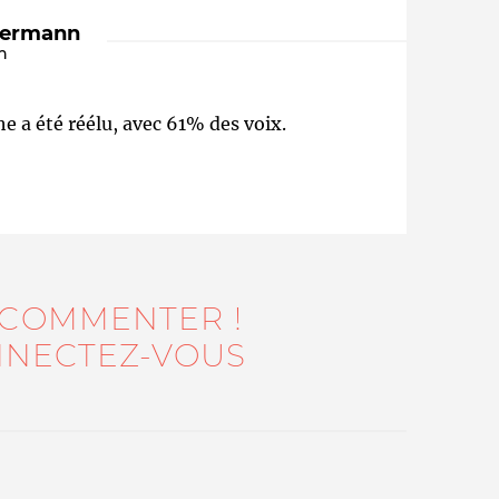
dermann
n
he a été réélu, avec 61% des voix.
Qui sommes-nous ?
 COMMENTER !
NECTEZ-VOUS