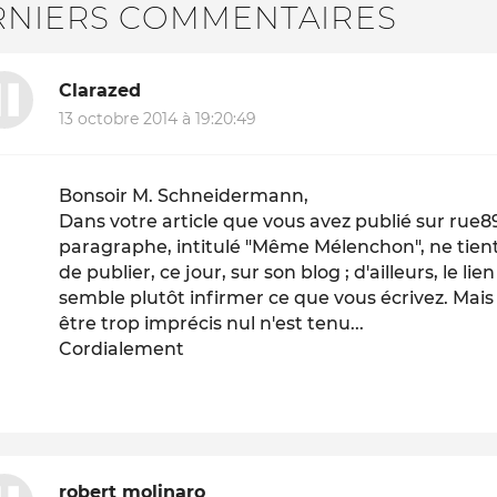
RNIERS COMMENTAIRES
Clarazed
13 octobre 2014 à 19:20:49
Bonsoir M. Schneidermann,
Dans votre article que vous avez publié sur rue8
paragraphe, intitulé "Même Mélenchon", ne tient
de publier, ce jour, sur son blog ; d'ailleurs, le li
semble plutôt infirmer ce que vous écrivez. Mais b
être trop imprécis nul n'est tenu...
Cordialement
robert molinaro