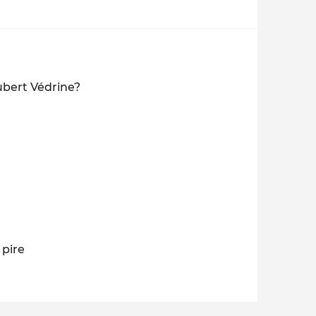
ubert Védrine?
 pire