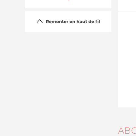
Remonter en haut de fil
La vie du site
AB