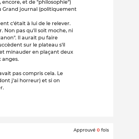
 encore, et de "philosophie")
du Grand journal (politiquement
nt c'était à lui de le relever.
. Non pas qu'il soit moche, ni
anon". Il aurait pu faire
ccèdent sur le plateau s'il
s et minauder en plaçant deux
x anges.
avait pas compris cela. Le
nt j'ai horreur) et si on
r.
Approuvé
0
fois