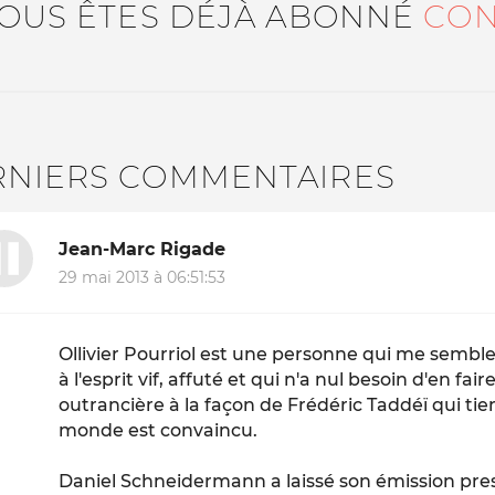
VOUS ÊTES DÉJÀ ABONNÉ
CON
RNIERS COMMENTAIRES
Jean-Marc Rigade
29 mai 2013 à 06:51:53
Ollivier Pourriol est une personne qui me semble
à l'esprit vif, affuté et qui n'a nul besoin d'en f
outrancière à la façon de Frédéric Taddéï qui tien
monde est convaincu.
Daniel Schneidermann a laissé son émission p