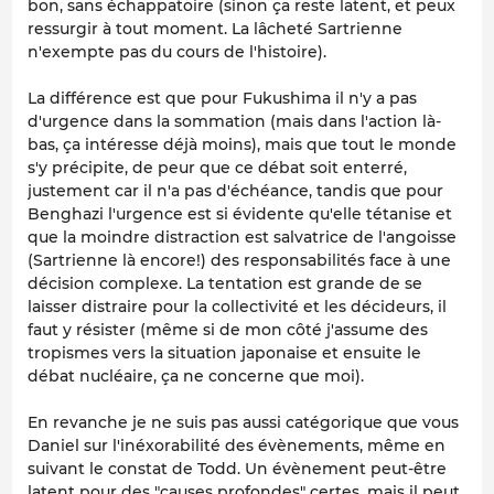
bon, sans échappatoire (sinon ça reste latent, et peux
ressurgir à tout moment. La lâcheté Sartrienne
n'exempte pas du cours de l'histoire).
La différence est que pour Fukushima il n'y a pas
d'urgence dans la sommation (mais dans l'action là-
bas, ça intéresse déjà moins), mais que tout le monde
s'y précipite, de peur que ce débat soit enterré,
justement car il n'a pas d'échéance, tandis que pour
Benghazi l'urgence est si évidente qu'elle tétanise et
que la moindre distraction est salvatrice de l'angoisse
(Sartrienne là encore!) des responsabilités face à une
décision complexe. La tentation est grande de se
laisser distraire pour la collectivité et les décideurs, il
faut y résister (même si de mon côté j'assume des
tropismes vers la situation japonaise et ensuite le
débat nucléaire, ça ne concerne que moi).
En revanche je ne suis pas aussi catégorique que vous
Daniel sur l'inéxorabilité des évènements, même en
suivant le constat de Todd. Un évènement peut-être
latent pour des "causes profondes" certes, mais il peut