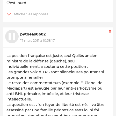
C'est lourd !
0
pytheas0602
17 mars 2011 à 10:58:17
La position française est juste, seul Quilès ancien
ministre de la défense (gauche), seul,
individuellement, a soutenu cette position .
Les grandes voix du PS sont silencieuses pourtant si
prompte à ferrailler
Le reste des commentateurs (exemple E. Plenel de
Mediapart) est aveuglé par leur anti-sarkozysme ou
anti-BHL primaire, imbécile, et leur tristesse
intellectuelle.
La question est : "un foyer de liberté est né, il va être
assassiné par une famille pédratrice sans loi ni foi
promoteur des attentas meutriers comme arme