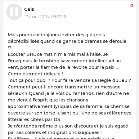
0
Gals
17 mars 2011 à 09:57:15
Mais pourquoi toujours inviter des guignols
décrédibilisés quand ce genre de drames se déroule
!?
Ecouter BHL ce matin m'a mis mal à l'aise. Je
l'imaginais, le brushing savamment intellectuel au
vent, porter la flamme de la révolte pour la paix ...
Complètement ridicule !
Tout ça pour quoi ? Pour faire vendre La Règle du Jeu ?
Comment peut-il encore transmettre un message
sérieux ? Quand je le vois ou l'entends, rien d'autre ne
me vient à l'esprit que les chansons
approximativement lyriques de sa femme, sa chemise
ouverte sur son torse luisant ou l'une de ses références
littéraires citées par DS !
Je n'entends même plus son discours et je suis agacé
par ses colères et indignations surjouées !
Et Allègre ... Il n'a tellement plus de crédit sur la