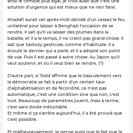
ainsi le combat plus égal, je crois aussi que c'est une
solution d'urgence qui est mieux que ne rien faire.
Khadafi aurait cet après-midi décidé d'un cessez le feu
unilatéral pour laisser à Benghazi l'occasion de se
rendre. Il sait qu'il va laisser des plumes dans la
bataille, et il a le temps, il ne craint pas grand-chose. Il
sait que Sarkozy gesticule, comme d'habitude. Il a
écouté le dernier qui a parlé, et il a adopté son point
de vue. Puis il est passé à autre chose. Au Japon qu'il
veut soutenir, et où il veut bien se rendre. (?)
D'autre part, si Todd affirme que le basculement vers
la démocratie se fait à partir d'un certain taux
d'alphabétisation et de fécondité, ce n'est pas
automatique, c'est une condition sine qua non, c'est
tout. Beaucoup de paramètres jouent, mais à terme,
c'est sans doute inéluctable.
Et même si ça s'arrête aujourd'hui, il a été prouvé que
c'est possible.
Et malheureusement, je pense aussi que le fait que le