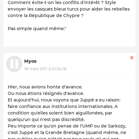
Comment évite-t-on les conflits d'intérêt ? Style
envoyer les casques bleus turcs pour aider les rebelles
contre la République de Chypre ?
Pas simple quand même."
0
Myos
18 mars 2011 à 10:04:18
Hier, nous avions honte d'avance.
Ou nous étions résignés d'avance.
Et aujourd'hui, nous voyons que Juppé a eu raison:
faire confiance aux institutions internationales. A
condition qu'elles soient bien aiguillonées, par
quelqu'un qui n'est pas discrédité.
Peu importe ce qu'on pense de l'UMP ou de Sarkozy,
c'est Juppé et la Grande Bretagne (quand même, ne
pas oublier qu'on n'était pas tous seuls :p) qui ont