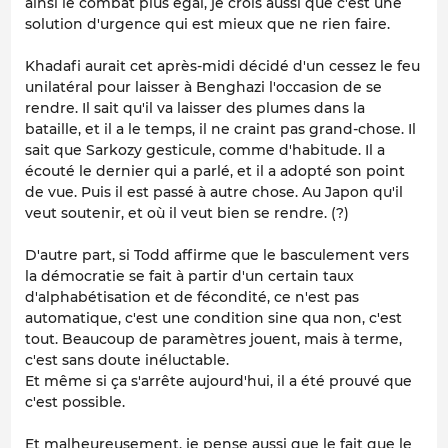
ainsi le combat plus égal, je crois aussi que c'est une
solution d'urgence qui est mieux que ne rien faire.
Khadafi aurait cet après-midi décidé d'un cessez le feu
unilatéral pour laisser à Benghazi l'occasion de se
rendre. Il sait qu'il va laisser des plumes dans la
bataille, et il a le temps, il ne craint pas grand-chose. Il
sait que Sarkozy gesticule, comme d'habitude. Il a
écouté le dernier qui a parlé, et il a adopté son point
de vue. Puis il est passé à autre chose. Au Japon qu'il
veut soutenir, et où il veut bien se rendre. (?)
D'autre part, si Todd affirme que le basculement vers
la démocratie se fait à partir d'un certain taux
d'alphabétisation et de fécondité, ce n'est pas
automatique, c'est une condition sine qua non, c'est
tout. Beaucoup de paramètres jouent, mais à terme,
c'est sans doute inéluctable.
Et même si ça s'arrête aujourd'hui, il a été prouvé que
c'est possible.
Et malheureusement, je pense aussi que le fait que le