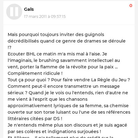
0
Gals
17 mars 2011 à 09:57:15
Mais pourquoi toujours inviter des guignols
décrédibilisés quand ce genre de drames se déroule
!?
Ecouter BHL ce matin m'a mis mal à l'aise. Je
l'imaginais, le brushing savamment intellectuel au
vent, porter la flamme de la révolte pour la paix ...
Complètement ridicule !
Tout ça pour quoi ? Pour faire vendre La Règle du Jeu ?
Comment peut-il encore transmettre un message
sérieux ? Quand je le vois ou l'entends, rien d'autre ne
me vient à l'esprit que les chansons
approximativement lyriques de sa femme, sa chemise
ouverte sur son torse luisant ou l'une de ses références
littéraires citées par DS !
Je n'entends même plus son discours et je suis agacé
par ses colères et indignations surjouées !
Et Allègre ... Il n'a tellement plus de crédit sur la