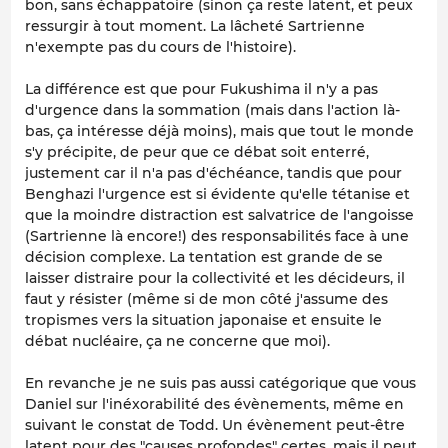
bon, sans échappatoire (sinon ça reste latent, et peux
ressurgir à tout moment. La lâcheté Sartrienne
n'exempte pas du cours de l'histoire).
La différence est que pour Fukushima il n'y a pas
d'urgence dans la sommation (mais dans l'action là-
bas, ça intéresse déjà moins), mais que tout le monde
s'y précipite, de peur que ce débat soit enterré,
justement car il n'a pas d'échéance, tandis que pour
Benghazi l'urgence est si évidente qu'elle tétanise et
que la moindre distraction est salvatrice de l'angoisse
(Sartrienne là encore!) des responsabilités face à une
décision complexe. La tentation est grande de se
laisser distraire pour la collectivité et les décideurs, il
faut y résister (même si de mon côté j'assume des
tropismes vers la situation japonaise et ensuite le
débat nucléaire, ça ne concerne que moi).
En revanche je ne suis pas aussi catégorique que vous
Daniel sur l'inéxorabilité des évènements, même en
suivant le constat de Todd. Un évènement peut-être
latent pour des "causes profondes" certes, mais il peut