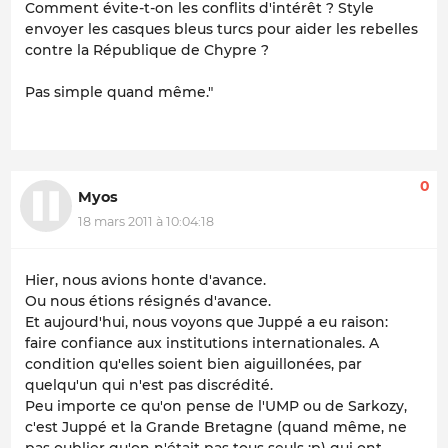
Comment évite-t-on les conflits d'intérêt ? Style
envoyer les casques bleus turcs pour aider les rebelles
contre la République de Chypre ?
Pas simple quand même."
0
Myos
18 mars 2011 à 10:04:18
Hier, nous avions honte d'avance.
Ou nous étions résignés d'avance.
Et aujourd'hui, nous voyons que Juppé a eu raison:
faire confiance aux institutions internationales. A
condition qu'elles soient bien aiguillonées, par
quelqu'un qui n'est pas discrédité.
Peu importe ce qu'on pense de l'UMP ou de Sarkozy,
c'est Juppé et la Grande Bretagne (quand même, ne
pas oublier qu'on n'était pas tous seuls :p) qui ont