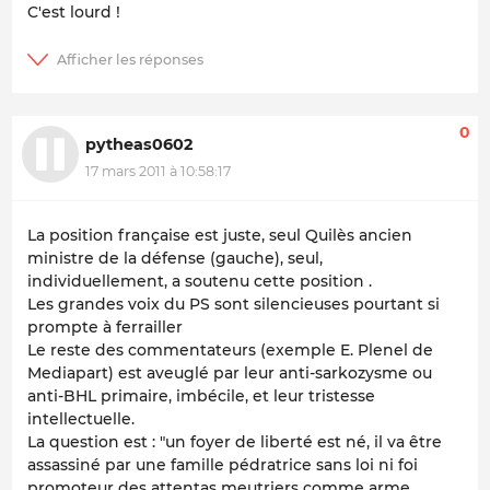
C'est lourd !
0
pytheas0602
17 mars 2011 à 10:58:17
La position française est juste, seul Quilès ancien
ministre de la défense (gauche), seul,
individuellement, a soutenu cette position .
Les grandes voix du PS sont silencieuses pourtant si
prompte à ferrailler
Le reste des commentateurs (exemple E. Plenel de
Mediapart) est aveuglé par leur anti-sarkozysme ou
anti-BHL primaire, imbécile, et leur tristesse
intellectuelle.
La question est : "un foyer de liberté est né, il va être
assassiné par une famille pédratrice sans loi ni foi
promoteur des attentas meutriers comme arme