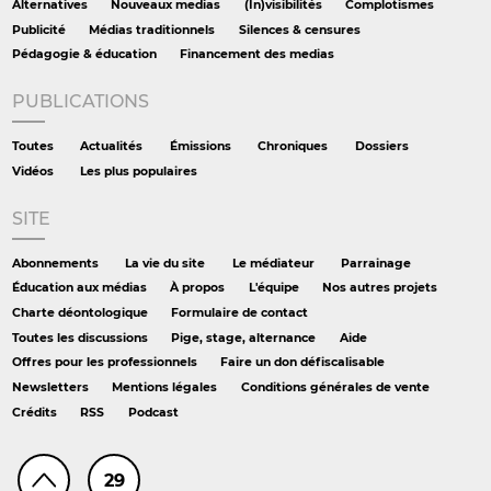
Alternatives
Nouveaux medias
(In)visibilités
Complotismes
Publicité
Médias traditionnels
Silences & censures
Pédagogie & éducation
Financement des medias
PUBLICATIONS
Toutes
Actualités
Émissions
Chroniques
Dossiers
Vidéos
Les plus populaires
SITE
Abonnements
La vie du site
Le médiateur
Parrainage
Éducation aux médias
À propos
L'équipe
Nos autres projets
Charte déontologique
Formulaire de contact
Toutes les discussions
Pige, stage, alternance
Aide
Offres pour les professionnels
Faire un don défiscalisable
Newsletters
Mentions légales
Conditions générales de vente
Crédits
RSS
Podcast
29