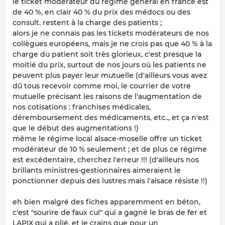
le ticket modérateur du régime général en france est
de 40 %, en clair 40 % du prix des médocs ou des
consult. restent à la charge des patients ;
alors je ne connais pas les tickets modérateurs de nos
collègues européens, mais je ne crois pas que 40 % à la
charge du patient soit très glorieux, c'est presque la
moitié du prix, surtout de nos jours où les patients ne
peuvent plus payer leur mutuelle (d'ailleurs vous avez
dû tous recevoir comme moi, le courrier de votre
mutuelle précisant les raisons de l'augmentation de
nos cotisations : franchises médicales,
déremboursement des médicaments, etc.., et ça n'est
que le début des augmentations !)
même le régime local alsace-moselle offre un ticket
modérateur de 10 % seulement ; et de plus ce régime
est excédentaire, cherchez l'erreur !!! (d'ailleurs nos
brillants ministres-gestionnaires aimeraient le
ponctionner depuis des lustres mais l'alsace résiste !!)
eh bien malgré des fiches apparemment en béton,
c'est "sourire de faux cul" qui a gagné le bras de fer et
LAPIX qui a plié, et je crains que pour un