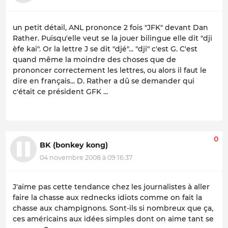
un petit détail, ANL prononce 2 fois "JFK" devant Dan
Rather. Puisqu'elle veut se la jouer bilingue elle dit "dji
èfe kai". Or la lettre J se dit "djé"... "dji" c'est G. C'est
quand même la moindre des choses que de
prononcer correctement les lettres, ou alors il faut le
dire en français... D. Rather a dû se demander qui
c'était ce président GFK ...
0
BK (bonkey kong)
04 novembre 2008 à 09:16:37
J'aime pas cette tendance chez les journalistes à aller
faire la chasse aux rednecks idiots comme on fait la
chasse aux champignons. Sont-ils si nombreux que ça,
ces américains aux idées simples dont on aime tant se