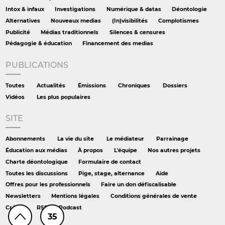
Intox & infaux
Investigations
Numérique & datas
Déontologie
Alternatives
Nouveaux medias
(In)visibilités
Complotismes
Publicité
Médias traditionnels
Silences & censures
Pédagogie & éducation
Financement des medias
PUBLICATIONS
Toutes
Actualités
Émissions
Chroniques
Dossiers
Vidéos
Les plus populaires
SITE
Abonnements
La vie du site
Le médiateur
Parrainage
Éducation aux médias
À propos
L'équipe
Nos autres projets
Charte déontologique
Formulaire de contact
Toutes les discussions
Pige, stage, alternance
Aide
Offres pour les professionnels
Faire un don défiscalisable
Newsletters
Mentions légales
Conditions générales de vente
Crédits
RSS
Podcast
35