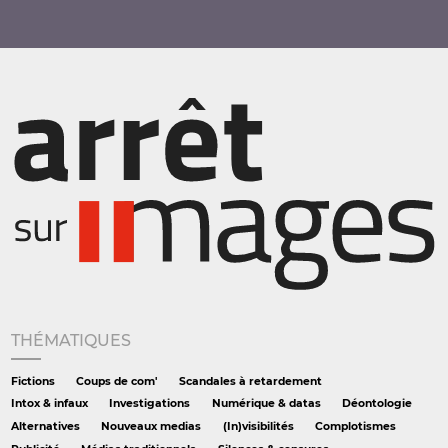
THÉMATIQUES
Fictions
Coups de com'
Scandales à retardement
Intox & infaux
Investigations
Numérique & datas
Déontologie
Alternatives
Nouveaux medias
(In)visibilités
Complotismes