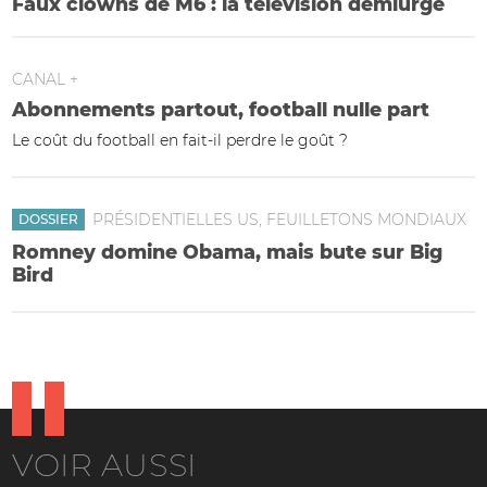
Faux clowns de M6 : la télévision démiurge
CANAL +
Abonnements partout, football nulle part
Le coût du football en fait-il perdre le goût ?
PRÉSIDENTIELLES US, FEUILLETONS MONDIAUX
DOSSIER
Romney domine Obama, mais bute sur Big
Bird
VOIR AUSSI