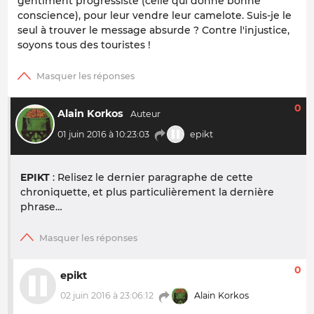
gentiment progressiste (celle qui donne bonne
conscience), pour leur vendre leur camelote. Suis-je le
seul à trouver le message absurde ? Contre l'injustice,
soyons tous des touristes !
0
Alain Korkos
01 juin 2016 à 10:23:03
epikt
EPIKT
: Relisez le dernier paragraphe de cette
chroniquette, et plus particulièrement la dernière
phrase…
0
epikt
02 juin 2016 à 23:06:12
Alain Korkos