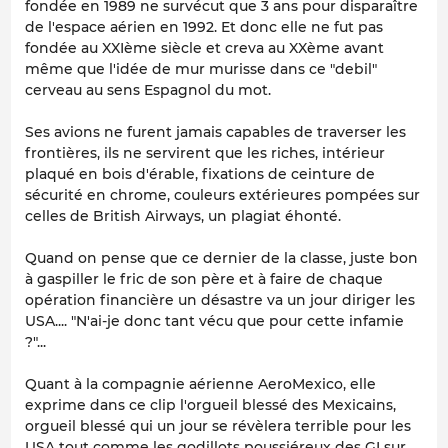
fondée en 1989 ne survécut que 3 ans pour disparaître
de l'espace aérien en 1992. Et donc elle ne fut pas
fondée au XXIème siècle et creva au XXème avant
même que l'idée de mur murisse dans ce "debil"
cerveau au sens Espagnol du mot.
Ses avions ne furent jamais capables de traverser les
frontières, ils ne servirent que les riches, intérieur
plaqué en bois d'érable, fixations de ceinture de
sécurité en chrome, couleurs extérieures pompées sur
celles de British Airways, un plagiat éhonté.
Quand on pense que ce dernier de la classe, juste bon
à gaspiller le fric de son père et à faire de chaque
opération financière un désastre va un jour diriger les
USA.... "N'ai-je donc tant vécu que pour cette infamie
?"...
Quant à la compagnie aérienne AeroMexico, elle
exprime dans ce clip l'orgueil blessé des Mexicains,
orgueil blessé qui un jour se révèlera terrible pour les
USA tout comme les godillots poussiéreux des GI sur