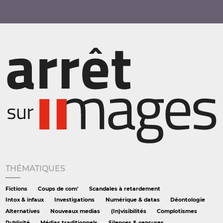
THÉMATIQUES
Fictions
Coups de com'
Scandales à retardement
Intox & infaux
Investigations
Numérique & datas
Déontologie
Alternatives
Nouveaux medias
(In)visibilités
Complotismes
Publicité
Médias traditionnels
Silences & censures