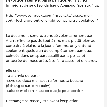
s'explique aisément par la panique, et l'instinct
immédiat de se désolidariser d'Abaaoud face aux flics.
http://www.lesinrocks.com/inrocks.tv/laissez-moi-
sortir-lechange-entre-le-raid-et-hasna-ait-boulahcen/
Le document sonore, tronqué volontairement par
Aram, n'incite pas du tout à rire, mais plutôt bien au
contraire à plaindre la jeune femme: on y entend
seulement quelqu'un de complètement paniqué,
coincée dans un appart assailli par la police et
entourée de mecs prêts à se faire sauter et elle avec.
Elle crie:
"-J'ai envie de partir
-Lève tes deux mains et tu fermes ta bouche
(échanges sur le "copain")
-Laissez moi sortir! Est-ce que je peux sortir!"
L'échange se passe juste avant l'explosion.