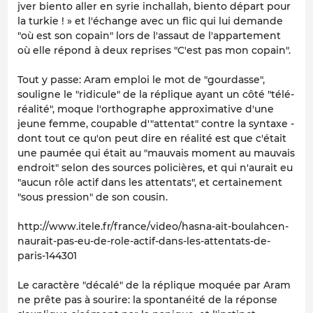
jver biento aller en syrie inchallah, biento départ pour
la turkie ! » et l'échange avec un flic qui lui demande
"où est son copain" lors de l'assaut de l'appartement
où elle répond à deux reprises "C'est pas mon copain".
Tout y passe: Aram emploi le mot de "gourdasse",
souligne le "ridicule" de la réplique ayant un côté "télé-
réalité", moque l'orthographe approximative d'une
jeune femme, coupable d'"attentat" contre la syntaxe -
dont tout ce qu'on peut dire en réalité est que c'était
une paumée qui était au "mauvais moment au mauvais
endroit" selon des sources policières, et qui n'aurait eu
"aucun rôle actif dans les attentats", et certainement
"sous pression" de son cousin.
http://www.itele.fr/france/video/hasna-ait-boulahcen-
naurait-pas-eu-de-role-actif-dans-les-attentats-de-
paris-144301
Le caractère "décalé" de la réplique moquée par Aram
ne prête pas à sourire: la spontanéité de la réponse