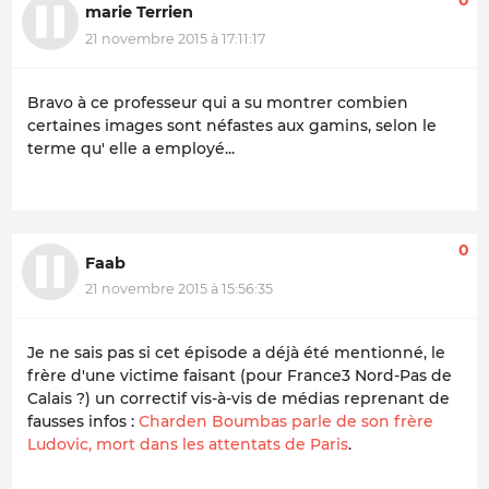
marie Terrien
21 novembre 2015 à 17:11:17
Bravo à ce professeur qui a su montrer combien
certaines images sont néfastes aux gamins, selon le
terme qu' elle a employé...
0
Faab
21 novembre 2015 à 15:56:35
Je ne sais pas si cet épisode a déjà été mentionné, le
frère d'une victime faisant (pour France3 Nord-Pas de
Calais ?) un correctif vis-à-vis de médias reprenant de
fausses infos :
Charden Boumbas parle de son frère
Ludovic, mort dans les attentats de Paris
.