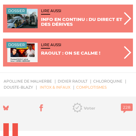
DOSSIER
LIRE AUSSI
INFO EN CONTINU : DU DIRECT ET
DES DÉRIVES
DOSSIER
LIRE AUSSI
RAOULT : ON SE CALME !
APOLLINE DE MALHERBE
DIDIER RAOULT
CHLOROQUINE
DOUSTE-BLAZY
INTOX & INFAUX
COMPLOTISMES
Voter