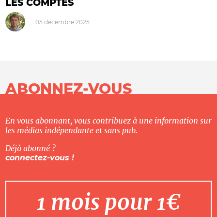
LES COMPTES
05 décembre 2025
ABONNEZ-VOUS
En vous abonnant, vous contribuez à une information sur
les médias indépendante et sans pub.
Déjà abonné ?
connectez-vous !
1 mois pour 1€