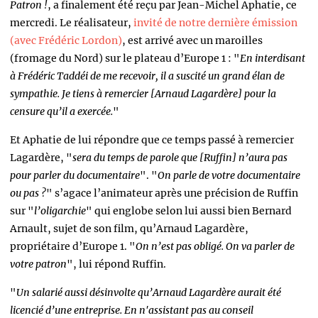
Patron !
, a finalement été reçu par Jean-Michel Aphatie, ce
mercredi. Le réalisateur,
invité de notre dernière émission
(avec Frédéric Lordon)
, est arrivé avec un maroilles
(fromage du Nord) sur le plateau d’Europe 1 : "
En interdisant
à Frédéric Taddéi de me recevoir, il a suscité un grand élan de
sympathie. Je tiens à remercier [Arnaud Lagardère] pour la
censure qu’il a exercée.
"
Et Aphatie de lui répondre que ce temps passé à remercier
Lagardère, "
sera du temps de parole que [Ruffin] n’aura pas
pour parler du documentaire
". "
On parle de votre documentaire
ou pas ?
" s’agace l’animateur après une précision de Ruffin
sur "
l’oligarchie
" qui englobe selon lui aussi bien Bernard
Arnault, sujet de son film, qu’Arnaud Lagardère,
propriétaire d’Europe 1. "
On n’est pas obligé. On va parler de
votre patron
", lui répond Ruffin.
"
Un salarié aussi désinvolte qu’Arnaud Lagardère aurait été
licencié d’une entreprise. En n'assistant pas au conseil