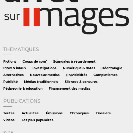
THÉMATIQUES
Fictions
Coups de com'
Scandales à retardement
Intox & infaux
Investigations
Numérique & datas
Déontologie
Alternatives
Nouveaux medias
(In)visibilités
Complotismes
Publicité
Médias traditionnels
Silences & censures
Pédagogie & éducation
Financement des medias
PUBLICATIONS
Toutes
Actualités
Émissions
Chroniques
Dossiers
Vidéos
Les plus populaires
SITE