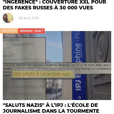
"INGÉRENCE" : COUVERTURE XXL POUR
DES FAKES RUSSES À 30 000 VUES
08 août 2026
ENQUÊTE
Abonnez-vous !
"SALUTS NAZIS" À L’IPJ : L'ÉCOLE DE
JOURNALISME DANS LA TOURMENTE