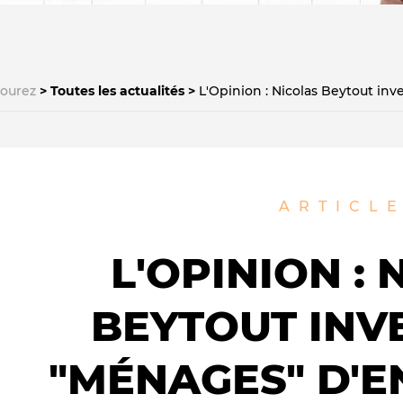
courez
Toutes les actualités
L'Opinion : Nicolas Beytout inv
Le médiateur
L'équipe
ARTICL
L'OPINION :
BEYTOUT INV
"MÉNAGES" D'E