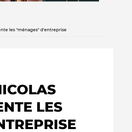
ente les "ménages" d'entreprise
Qui sommes-nous ?
E
 NICOLAS
ENTE LES
NTREPRISE