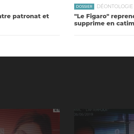
DÉONTOLOGIE 
DOSSIER
ntre patronat et
"Le Figaro" repren
supprime en catim