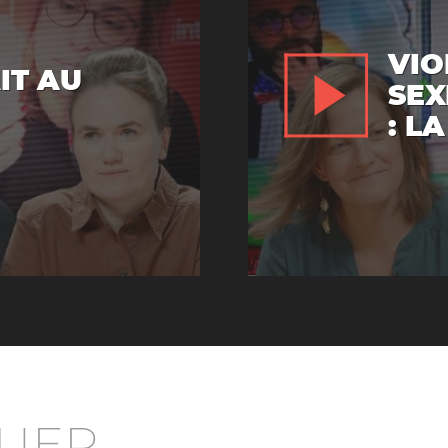
VIO
AIT AU
SEX
: L
UER