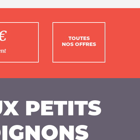
1€
TOUTES
NOS OFFRES
ent
X PETITS
IGNONS