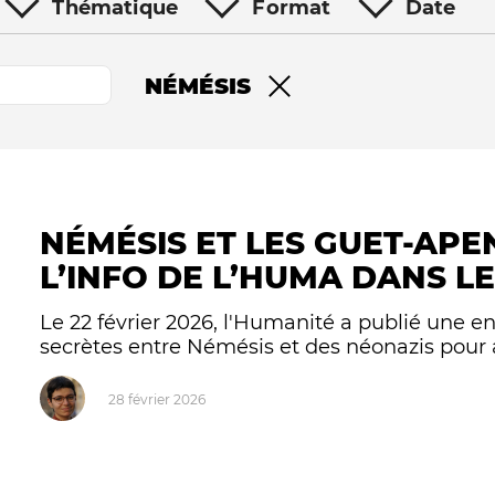
Thématique
Format
Date
NÉMÉSIS
Remove filter
NÉMÉSIS ET LES GUET-APE
Le médiateur
L'équipe
L’INFO DE L’HUMA DANS LE
Le 22 février 2026, l'Humanité a publié une e
secrètes entre Némésis et des néonazis pour a
28 février 2026