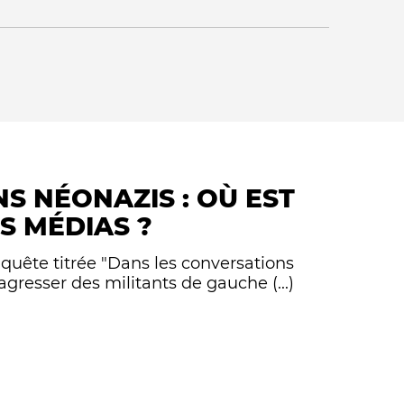
NS NÉONAZIS : OÙ EST
Qui sommes-nous ?
S MÉDIAS ?
nquête titrée "Dans les conversations
gresser des militants de gauche (...)