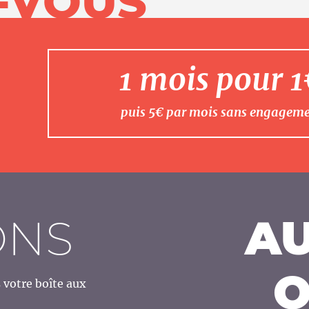
-VOUS
1 mois pour 
puis 5€ par mois sans engagem
ONS
AU
O
votre boîte aux