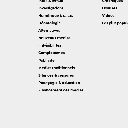
Intox & infaux
Chroniques
Investigations
Dossiers
Numérique & datas
Vidéos
Déontologie
Les plus popul
Alternatives
Nouveaux medias
(In)visibilités
Complotismes
Publicité
Médias traditionnels
Silences & censures
Pédagogie & éducation
Financement des medias