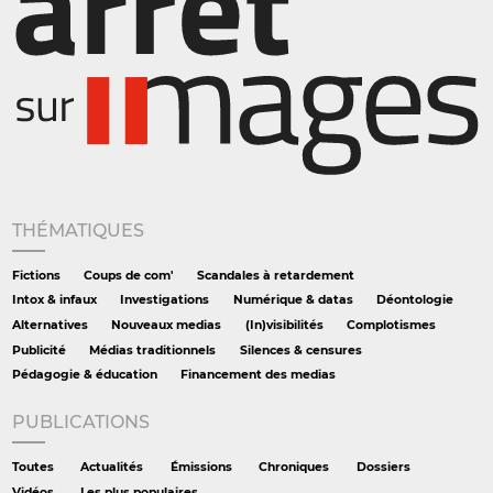
THÉMATIQUES
Fictions
Coups de com'
Scandales à retardement
Intox & infaux
Investigations
Numérique & datas
Déontologie
Alternatives
Nouveaux medias
(In)visibilités
Complotismes
Publicité
Médias traditionnels
Silences & censures
Pédagogie & éducation
Financement des medias
PUBLICATIONS
Toutes
Actualités
Émissions
Chroniques
Dossiers
Vidéos
Les plus populaires