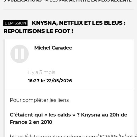
9 PUBLICATIONS
TRIÉES PAR
ACTIVITÉ LA PLUS RÉCENTE
KNYSNA, NETFLIX ET LES BLEUS :
L'ÉMISSION
REPOLITISONS LE FOOT !
Michel Caradec
il y a 3 mois
16:27 le 22/05/2026
Pour compléter les liens
C’étaient qui « les caïds » ? Knysna au 20h de
France 2 en 2010
https://alatvsurmatv.wordpress.com/2026/05/15/ceta