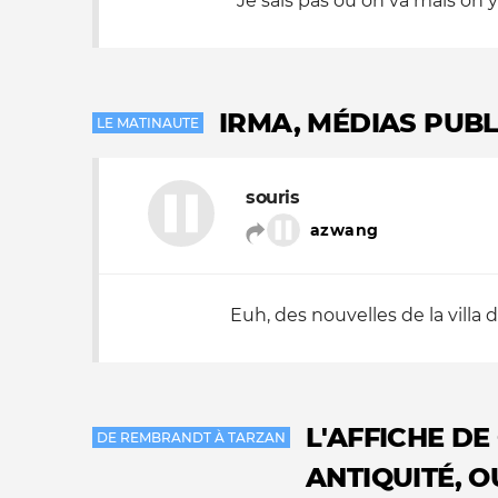
"Je sais pas où on va mais on y v
IRMA, MÉDIAS PUBL
LE MATINAUTE
souris
azwang
Euh, des nouvelles de la villa 
L'AFFICHE D
DE REMBRANDT À TARZAN
ANTIQUITÉ, 