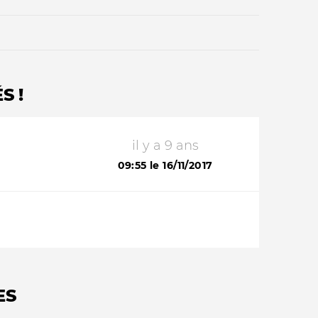
S !
il y a 9 ans
Qui sommes-nous ?
09:55 le 16/11/2017
ES