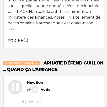
50.000 € par semaine c'est la somme maximale
sous laquelle aucune enquête n'est déclenchée
par TRACFIN, la cellule anti-blanchiment du
ministère des Finances. Après, il y a tellement de
petits copains à arroser que c'est chacun son
tour.
Article R(...)
APHATIE DÉFEND GUILLON
SOUVENIRS SOUVENIRS
... QUAND ÇA L'ARRANGE
NewBorn
Aude
il y a 16 ans