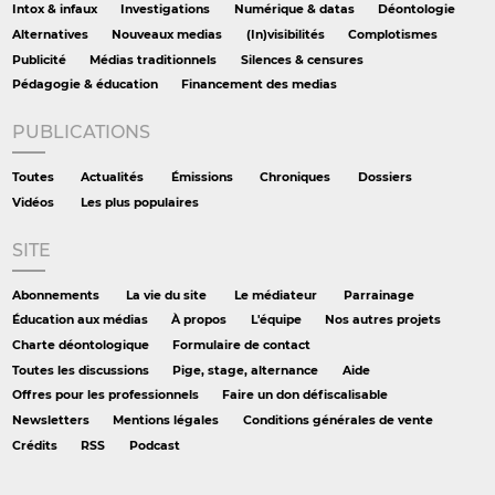
Intox & infaux
Investigations
Numérique & datas
Déontologie
Alternatives
Nouveaux medias
(In)visibilités
Complotismes
Publicité
Médias traditionnels
Silences & censures
Pédagogie & éducation
Financement des medias
PUBLICATIONS
Toutes
Actualités
Émissions
Chroniques
Dossiers
Vidéos
Les plus populaires
SITE
Abonnements
La vie du site
Le médiateur
Parrainage
Éducation aux médias
À propos
L'équipe
Nos autres projets
Charte déontologique
Formulaire de contact
Toutes les discussions
Pige, stage, alternance
Aide
Offres pour les professionnels
Faire un don défiscalisable
Newsletters
Mentions légales
Conditions générales de vente
Crédits
RSS
Podcast