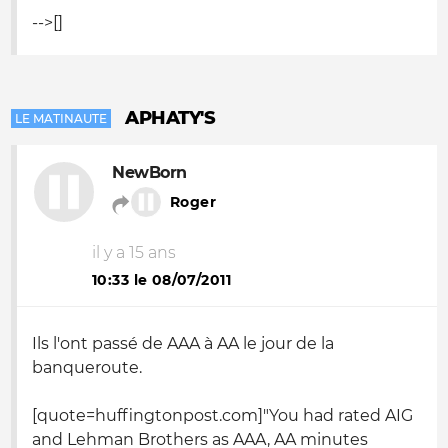
-->[]
APHATY'S
LE MATINAUTE
NewBorn
Roger
il y a 15 ans
10:33 le 08/07/2011
Ils l'ont passé de AAA à AA le jour de la
banqueroute.
[quote=huffingtonpost.com]"You had rated AIG
and Lehman Brothers as AAA, AA minutes