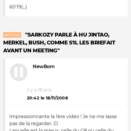
60'19(...)
"SARKOZY PARLE À HU JINTAO,
ARTICLE
MERKEL, BUSH, COMME S'IL LES BRIEFAIT
AVANT UN MEETING"
NewBorn
il y a 18 ans
20:42 le 18/11/2008
Impressionnante la 1ère vidéo ! Je ne me lasse
pas de la regarder. :D
Laquelle est la mieux, celle du G8 ou celle du