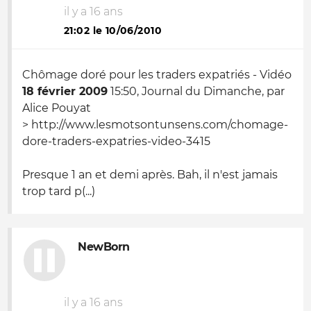
il y a 16 ans
21:02 le 10/06/2010
Chômage doré pour les traders expatriés - Vidéo
18 février 2009
15:50, Journal du Dimanche, par
Alice Pouyat
> http://www.lesmotsontunsens.com/chomage-
dore-traders-expatries-video-3415
Presque 1 an et demi après. Bah, il n'est jamais
trop tard p(...)
NewBorn
il y a 16 ans