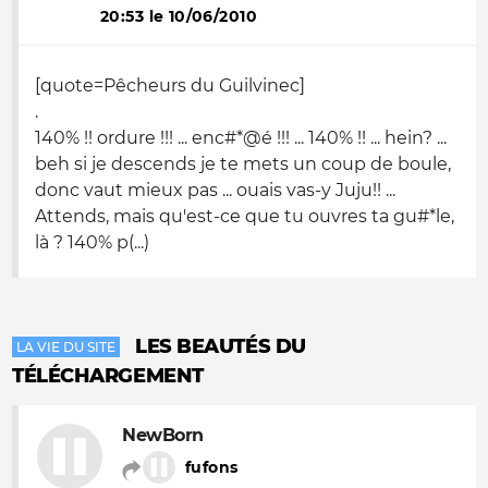
20:53 le 10/06/2010
[quote=Pêcheurs du Guilvinec]
.
140% !! ordure !!! ... enc#*@é !!! ... 140% !! ... hein? ...
beh si je descends je te mets un coup de boule,
donc vaut mieux pas ... ouais vas-y Juju!! ...
Attends, mais qu'est-ce que tu ouvres ta gu#*le,
là ? 140% p(...)
LES BEAUTÉS DU
LA VIE DU SITE
TÉLÉCHARGEMENT
NewBorn
fufons