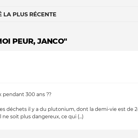
É LA PLUS RÉCENTE
MOI PEUR, JANCO"
Le médiateur
L'équipe
x pendant 300 ans ??
es déchets il y a du plutonium, dont la demi-vie est de 24
ne soit plus dangereux, ce qui (...)