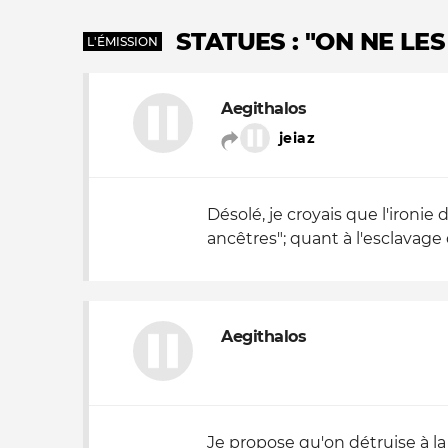
STATUES : "ON NE L
L'ÉMISSION
Aegithalos
jeiaz
Désolé, je croyais que l'ironie
ancêtres"; quant à l'esclavage 
Aegithalos
Je propose qu'on détruise à l