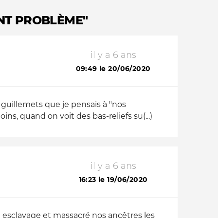
ENT PROBLÈME"
il y a 6 ans
09:49 le 20/06/2020
s guillemets que je pensais à "nos
ns, quand on voit des bas-reliefs su(...)
il y a 6 ans
16:23 le 19/06/2020
n esclavage et massacré nos ancêtres les