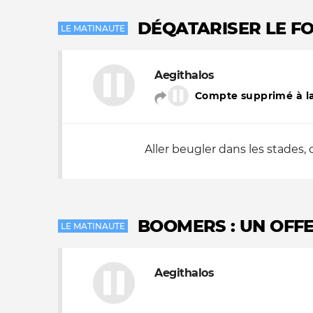
DÉQATARISER LE F
Nos autres projets
LE MATINAUTE
Aegithalos
Compte supprimé à la
Aller beugler dans les stades,
BOOMERS : UN OFF
LE MATINAUTE
Aegithalos