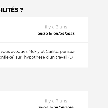
LITÉS ?
il y a 3 ans
09:30 le 09/04/2023
d vous évoquez McFly et Carlito, pensez-
lexe) sur l'hypothèse d'un travail (...)
il y a 7 ans
10:04 le 28/05/2019