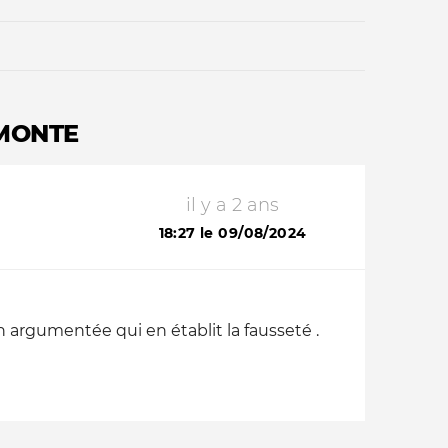
 MONTE
il y a 2 ans
Qui sommes-nous ?
18:27 le 09/08/2024
argumentée qui en établit la fausseté .