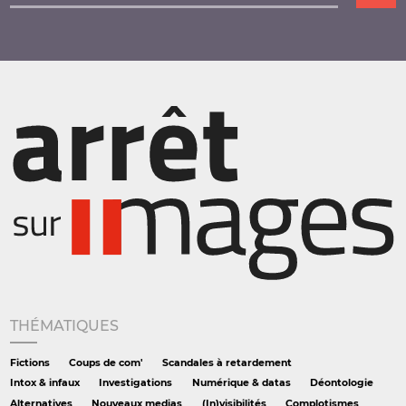
THÉMATIQUES
Fictions
Coups de com'
Scandales à retardement
Intox & infaux
Investigations
Numérique & datas
Déontologie
Alternatives
Nouveaux medias
(In)visibilités
Complotismes