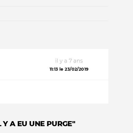
il y a 7 ans
Qui sommes-nous ?
11:13 le 23/02/2019
 Y A EU UNE PURGE"